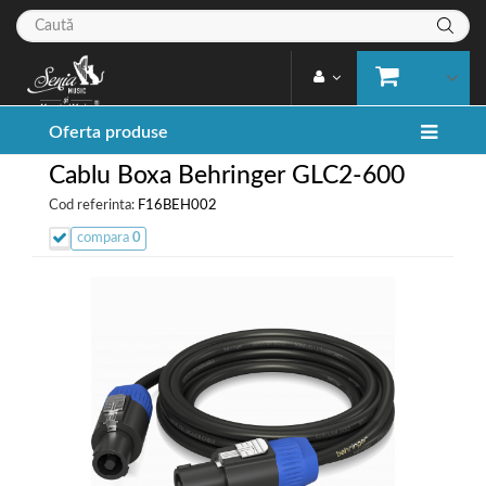
Oferta produse
Cablu Boxa Behringer GLC2-600
Cod referinta:
F16BEH002
compara
0