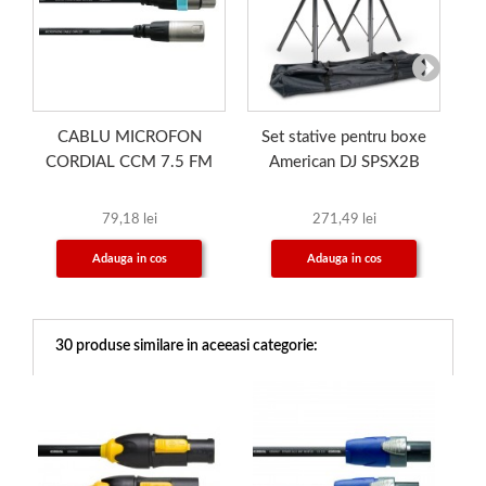
CABLU MICROFON
Set stative pentru boxe
S
CORDIAL CCM 7.5 FM
American DJ SPSX2B
B
79,18 lei
271,49 lei
Adauga in cos
Adauga in cos
30 produse similare in aceeasi categorie: