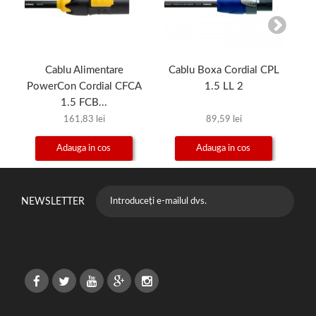
Cablu Alimentare
Cablu Boxa Cordial CPL
C
PowerCon Cordial CFCA
1.5 LL 2
1.5 FCB...
161,83 lei
89,59 lei
Adauga in cos
Adauga in cos
NEWSLETTER