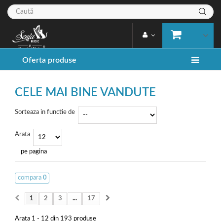
Oferta produse
CELE MAI BINE VANDUTE
Sorteaza in functie de
Arata
pe pagina
compara
0
1
2
3
...
17
Arata 1 - 12 din 193 produse