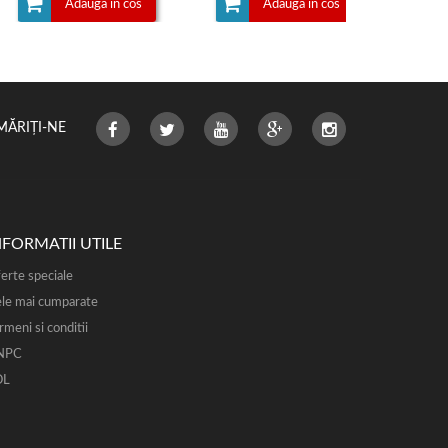
Adauga in cos
Adauga in cos
MĂRIȚI-NE
NFORMATII UTILE
erte speciale
le mai cumparate
rmeni si conditii
NPC
OL