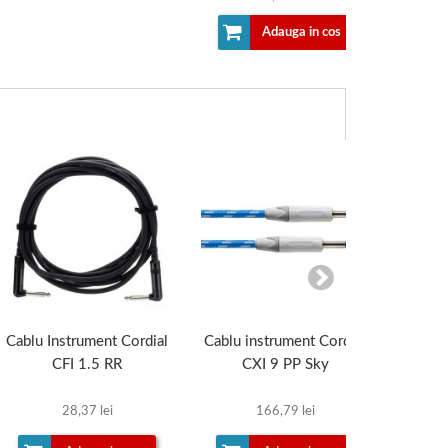
Adauga in cos
Cablu Instrument Cordial
Cablu instrument Cordial
Cabl
CFI 1.5 RR
CXI 9 PP Sky
28,37 lei
166,79 lei