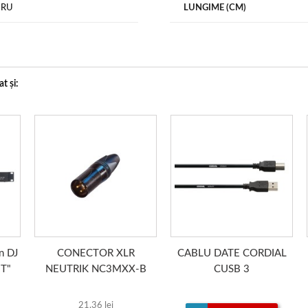
GRU
LUNGIME (CM)
t și:
n DJ
CONECTOR XLR
CABLU DATE CORDIAL
BT"
NEUTRIK NC3MXX-B
CUSB 3
21,36 lei