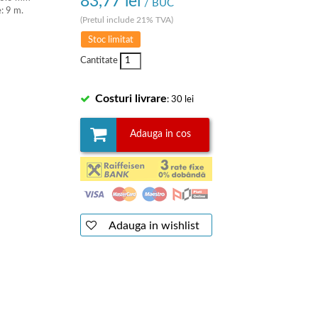
83,77 lei
/ BUC
: 9 m.
(Pretul include 21% TVA)
Stoc limitat
Cantitate
Costuri livrare
: 30 lei
Adauga in cos
Adauga in wishlist