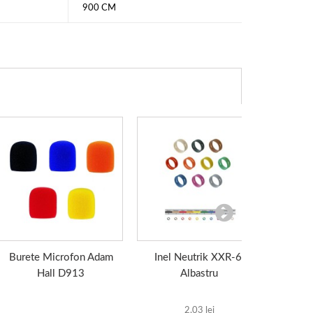
900 CM
Burete Microfon Adam
Inel Neutrik XXR-6,
Cablu
Hall D913
Albastru
CM
2,03 lei