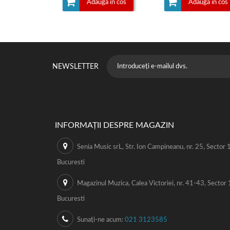
Adauga in cos
Adauga in cos
NEWSLETTER
INFORMAȚII DESPRE MAGAZIN
Senia Music srL, Str. Ion Campineanu, nr. 25, Sector 1
Bucuresti
Magazinul Muzica, Calea Victoriei, nr. 41-43, Sector 
Bucuresti
Sunați-ne acum:
021 3123585