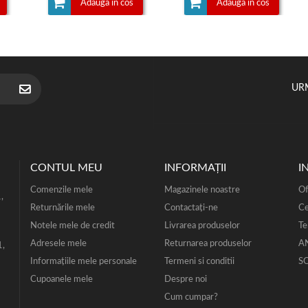
Adauga in cos
Adauga in cos
UR
CONTUL MEU
INFORMAŢII
I
Comenzile mele
Magazinele noastre
Of
,
Returnările mele
Contactați-ne
Ce
Notele mele de credit
Livrarea produselor
Te
Adresele mele
Returnarea produselor
A
1,
Informaţiile mele personale
Termeni si conditii
S
Cupoanele mele
Despre noi
Cum cumpar?