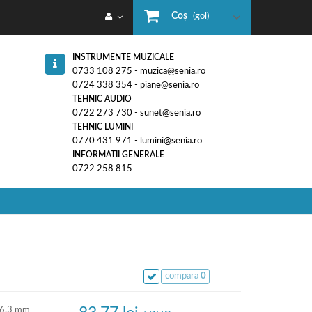
Coş
(gol)
INSTRUMENTE MUZICALE
0733 108 275 - muzica@senia.ro
0724 338 354 - piane@senia.ro
TEHNIC AUDIO
0722 273 730 - sunet@senia.ro
TEHNIC LUMINI
0770 431 971 - lumini@senia.ro
INFORMATII GENERALE
0722 258 815
compara
0
k 6.3 mm