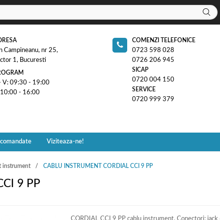
DRESA
COMENZI TELEFONICE
n Campineanu, nr 25,
0723 598 028
ctor 1, Bucuresti
0726 206 945
SICAP
ROGRAM
0720 004 150
- V: 09:30 - 19:00
SERVICE
 10:00 - 16:00
0720 999 379
ecomandate
Viziteaza-ne!
t instrument
CABLU INSTRUMENT CORDIAL CCI 9 PP
CI 9 PP
CORDIAL CCI 9 PP cablu instrument. Conectori: jac