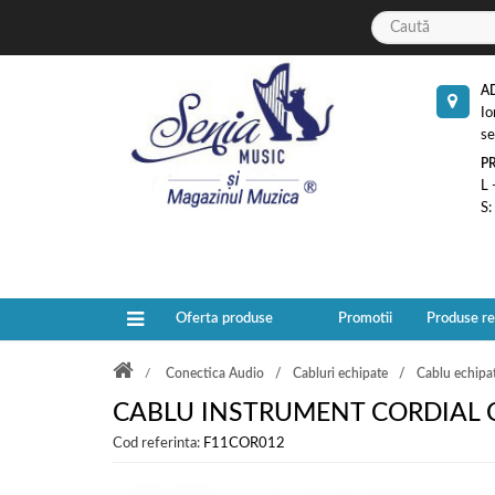
A
Io
se
P
L 
S:
Oferta produse
Promotii
Produse r
Conectica Audio
Cabluri echipate
Cablu echipa
CABLU INSTRUMENT CORDIAL C
Cod referinta:
F11COR012