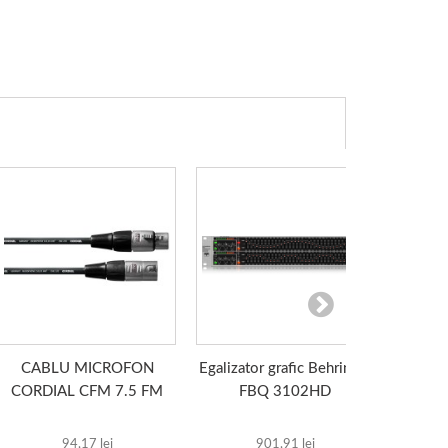
CABLU MICROFON
Egalizator grafic Behringer
Conec
CORDIAL CFM 7.5 FM
FBQ 3102HD
94,17 lei
901,91 lei