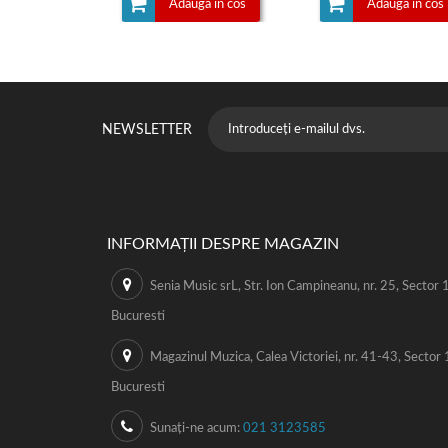
Adauga in cos
Adauga in cos
NEWSLETTER
INFORMAȚII DESPRE MAGAZIN
Senia Music srL, Str. Ion Campineanu, nr. 25, Sector 1
Bucuresti
Magazinul Muzica, Calea Victoriei, nr. 41-43, Sector 
Bucuresti
Sunați-ne acum:
021 3123585