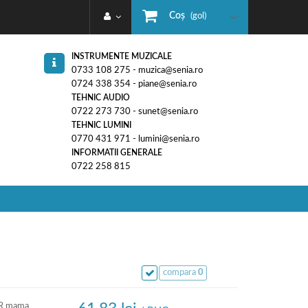
Coş
(gol)
INSTRUMENTE MUZICALE
0733 108 275 - muzica@senia.ro
0724 338 354 - piane@senia.ro
TEHNIC AUDIO
0722 273 730 - sunet@senia.ro
TEHNIC LUMINI
0770 431 971 - lumini@senia.ro
INFORMATII GENERALE
0722 258 815
compara
0
LR mama