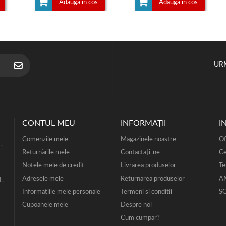
Adauga in cos
Adauga in cos
UR
CONTUL MEU
INFORMAŢII
I
Comenzile mele
Magazinele noastre
Of
,
Returnările mele
Contactați-ne
Ce
Notele mele de credit
Livrarea produselor
Te
Adresele mele
Returnarea produselor
A
1,
Informaţiile mele personale
Termeni si conditii
S
Cupoanele mele
Despre noi
Cum cumpar?