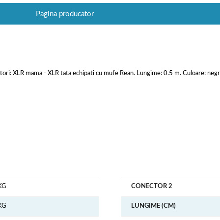
Pagina producator
i: XLR mama - XLR tata echipati cu mufe Rean. Lungime: 0.5 m. Culoare: negr
KG
CONECTOR 2
KG
LUNGIME (CM)