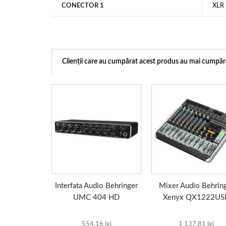
CONECTOR 1
XLR
Clienții care au cumpărat acest produs au mai cumpăra
Interfata Audio Behringer
Mixer Audio Behrin
UMC 404 HD
Xenyx QX1222US
554,16 lei
1 137,81 lei