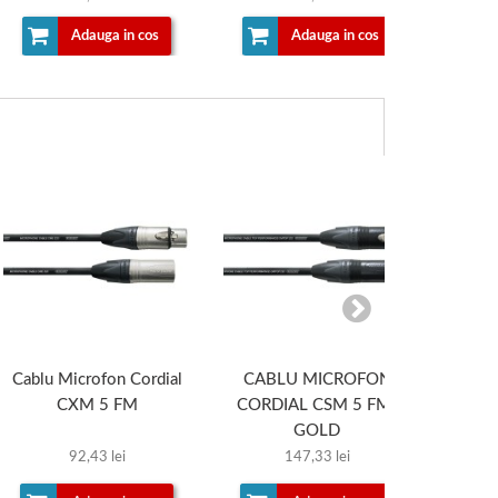
Adauga in cos
Adauga in cos
Cablu Microfon Cordial
CABLU MICROFON
CAB
CXM 5 FM
CORDIAL CSM 5 FM-
CORD
GOLD
92,43 lei
147,33 lei