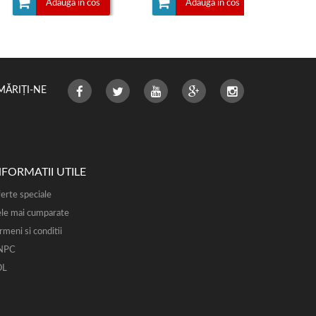
Adauga in cos
Adauga in cos
MĂRIȚI-NE
NFORMATII UTILE
erte speciale
le mai cumparate
rmeni si conditii
NPC
OL