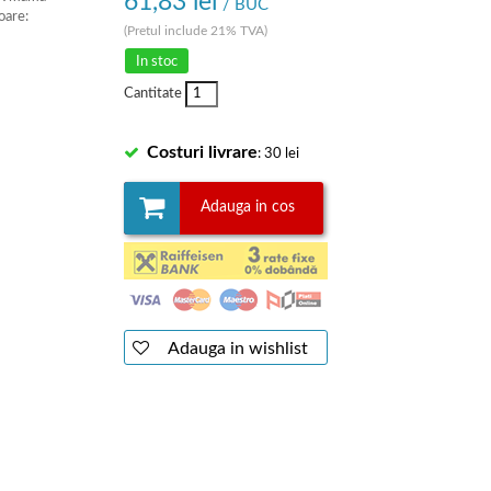
61,83 lei
/ BUC
oare:
(Pretul include 21% TVA)
In stoc
Cantitate
Costuri livrare
: 30 lei
Adauga in cos
Adauga in wishlist