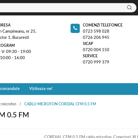
DRESA
COMENZI TELEFONICE
n Campineanu, nr 25,
0723 598 028
ctor 1, Bucuresti
0726 206 945
SICAP
ROGRAM
0720 004 150
- V: 09:30 - 19:00
SERVICE
 10:00 - 16:00
0720 999 379
ecomandate
Viziteaza-ne!
t microfon
CABLU MICROFON CORDIAL CFM 0.5 FM
M 0.5 FM
CORDIAL CFM 0.5 FM cablu microfon. Conectori: X