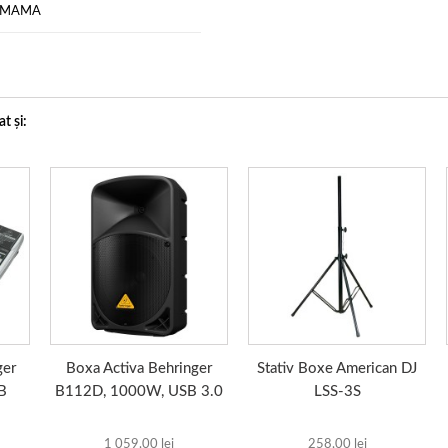
 MAMA
t și:
ger
Boxa Activa Behringer
Stativ Boxe American DJ
B
B112D, 1000W, USB 3.0
LSS-3S
1 059,00 lei
258,00 lei