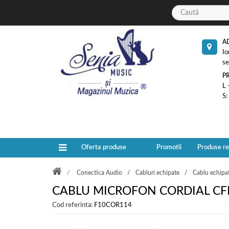
A
Io
se
P
L 
S:
Oferta produse
Promotii
Produse r
Conectica Audio
Cabluri echipate
Cablu echipa
CABLU MICROFON CORDIAL CF
Cod referinta:
F10COR114