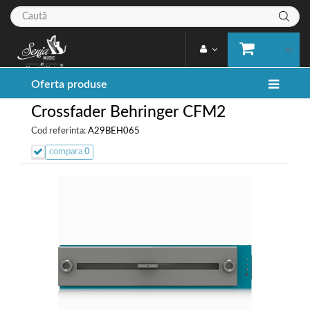
Oferta produse
Crossfader Behringer CFM2
Cod referinta:
A29BEH065
compara
0