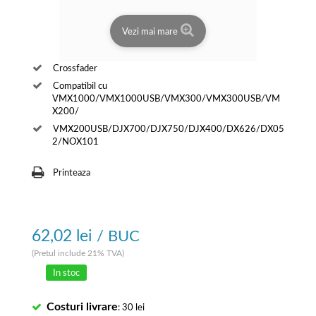
Vezi mai mare
Crossfader
Compatibil cu
VMX1000/VMX1000USB/VMX300/VMX300USB/VM
X200/
VMX200USB/DJX700/DJX750/DJX400/DX626/DX05
2/NOX101
Printeaza
62,02 lei
/ BUC
(Pretul include 21% TVA)
In stoc
Costuri livrare
: 30 lei