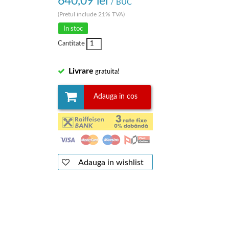
640,09 lei
/ BUC
(Pretul include 21% TVA)
In stoc
Cantitate
Livrare
gratuita!
Adauga in cos
Adauga in wishlist