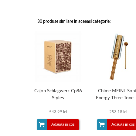
30 produse similare in aceeasi categorie:
Cajon Schlagwerk Cp86
Chime MEINL Soni
Styles
Energy Three Tone -
543,99 lei
253,18 lei
Adauga in cos
Adauga in cos