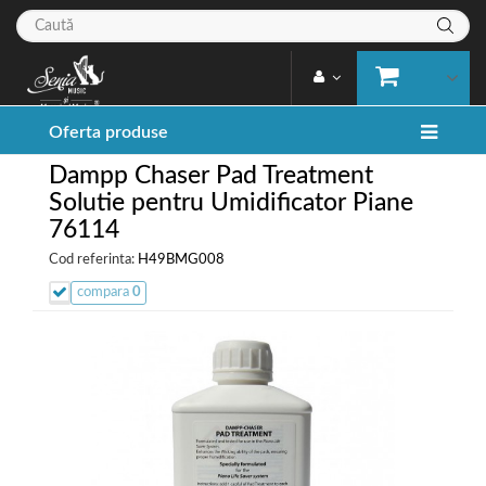
Oferta produse
Dampp Chaser Pad Treatment
Solutie pentru Umidificator Piane
76114
Cod referinta:
H49BMG008
compara
0