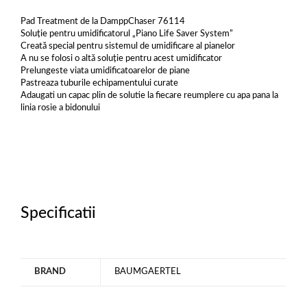
Pad Treatment de la DamppChaser 76114
Soluție pentru umidificatorul „Piano Life Saver System”
Creată special pentru sistemul de umidificare al pianelor
A nu se folosi o altă soluție pentru acest umidificator
Prelungeste viata umidificatoarelor de piane
Pastreaza tuburile echipamentului curate
Adaugati un capac plin de solutie la fiecare reumplere cu apa pana la
linia rosie a bidonului
Specificatii
BRAND
BAUMGAERTEL