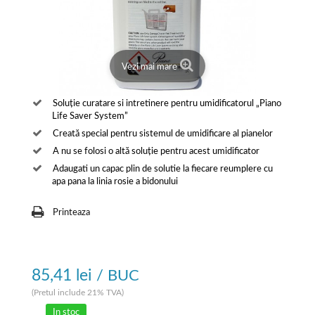
Vezi mai mare
Soluție curatare si intretinere pentru umidificatorul „Piano
Life Saver System”
Creată special pentru sistemul de umidificare al pianelor
A nu se folosi o altă soluție pentru acest umidificator
Adaugati un capac plin de solutie la fiecare reumplere cu
apa pana la linia rosie a bidonului
Printeaza
85,41 lei
/ BUC
(Pretul include 21% TVA)
In stoc