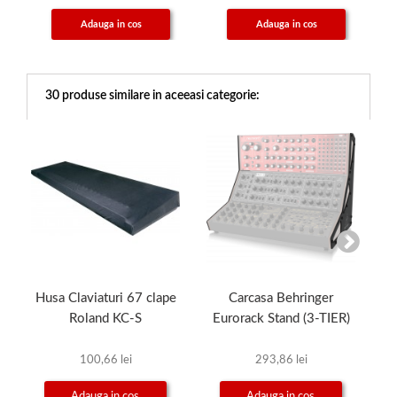
Adauga in cos
Adauga in cos
30 produse similare in aceeasi categorie:
Husa Claviaturi 67 clape
Carcasa Behringer
Hu
Roland KC-S
Eurorack Stand (3-TIER)
100,66 lei
293,86 lei
Adauga in cos
Adauga in cos