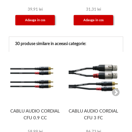
39,91 lei
31,31 lei
Adauga in cos
Adauga in cos
30 produse similare in aceeasi categorie:
CABLU AUDIO CORDIAL
CABLU AUDIO CORDIAL
C
CFU 0.9 CC
CFU 3 FC
58,99 lei
86,73 lei