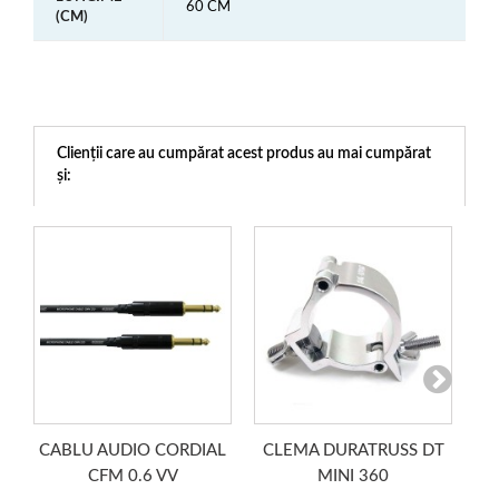
60 CM
(CM)
Clienții care au cumpărat acest produs au mai cumpărat
și:
CABLU AUDIO CORDIAL
CLEMA DURATRUSS DT
Si
CFM 0.6 VV
MINI 360