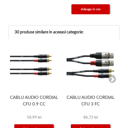
Adauga in cos
30 produse similare in aceeasi categorie:
CABLU AUDIO CORDIAL
CABLU AUDIO CORDIAL
C
CFU 0.9 CC
CFU 3 FC
58,99 lei
86,73 lei