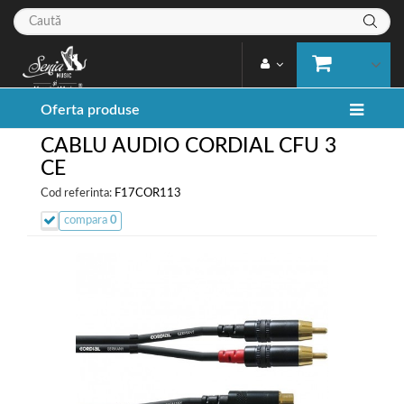
Oferta produse
CABLU AUDIO CORDIAL CFU 3
CE
Cod referinta:
F17COR113
compara
0