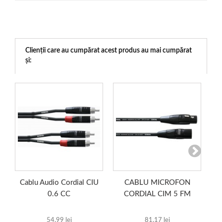
Clienții care au cumpărat acest produs au mai cumpărat
și:
Cablu Audio Cordial CIU
CABLU MICROFON
Cab
0.6 CC
CORDIAL CIM 5 FM
54,99 lei
81,17 lei