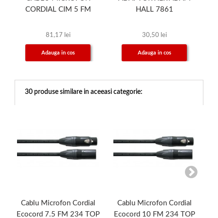
CORDIAL CIM 5 FM
HALL 7861
C
81,17 lei
30,50 lei
Adauga in cos
Adauga in cos
30 produse similare in aceeasi categorie:
Cablu Microfon Cordial
Cablu Microfon Cordial
Ecocord 7.5 FM 234 TOP
Ecocord 10 FM 234 TOP