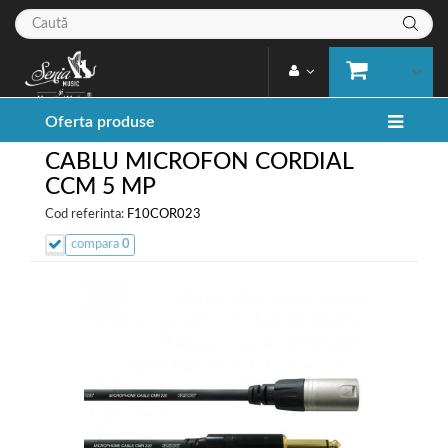
Oferta produse
CABLU MICROFON CORDIAL
CCM 5 MP
Cod referinta:
F10COR023
compara
0