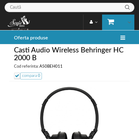
Oferta produse
Casti Audio Wireless Behringer HC
2000 B
Cod referinta:
A50BEH011
compara
0