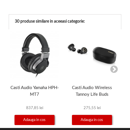
30 produse similare in aceeasi categorie:
Casti Audio Yamaha HPH-
Casti Audio Wireless
Cas
MT7
Tannoy Life Buds
837,85 lei
275,55 lei
Adauga in cos
Adauga in cos