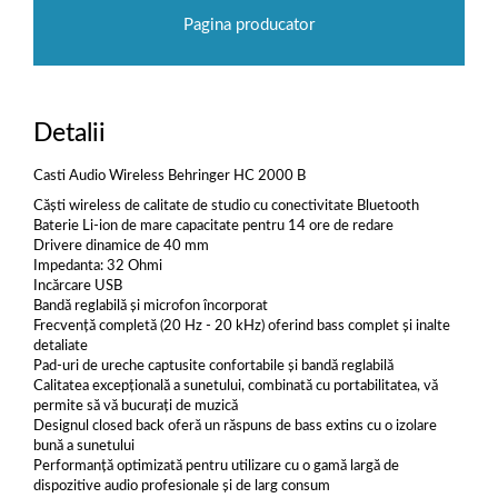
Pagina producator
Detalii
Casti Audio Wireless Behringer HC 2000 B
Căști wireless de calitate de studio cu conectivitate Bluetooth
Baterie Li-ion de mare capacitate pentru 14 ore de redare
Drivere dinamice de 40 mm
Impedanta: 32 Ohmi
Incărcare USB
Bandă reglabilă și microfon încorporat
Frecvență completă (20 Hz - 20 kHz) oferind bass complet și inalte
detaliate
Pad-uri de ureche captusite confortabile și bandă reglabilă
Calitatea excepțională a sunetului, combinată cu portabilitatea, vă
permite să vă bucurați de muzică
Designul closed back oferă un răspuns de bass extins cu o izolare
bună a sunetului
Performanță optimizată pentru utilizare cu o gamă largă de
dispozitive audio profesionale și de larg consum