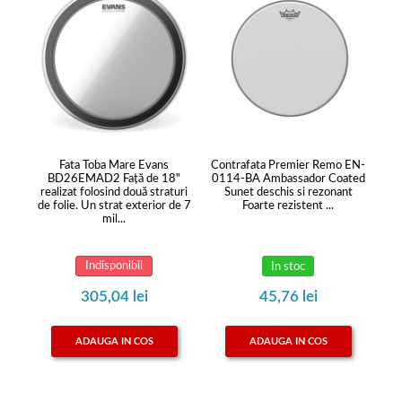
Fata Toba Mare Evans
Contrafata Premier Remo EN-
BD26EMAD2 Faţă de 18"
0114-BA Ambassador Coated
realizat folosind două straturi
Sunet deschis si rezonant
de folie. Un strat exterior de 7
Foarte rezistent ...
mil...
Indisponibil
In stoc
305,04 lei
45,76 lei
ADAUGA IN COS
ADAUGA IN COS