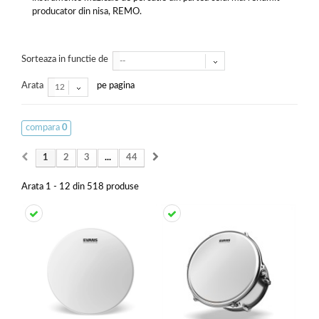
producator din nisa, REMO.
Sorteaza in functie de
--
Arata
pe pagina
12
compara
0
1
2
3
...
44
Arata 1 - 12 din 518 produse