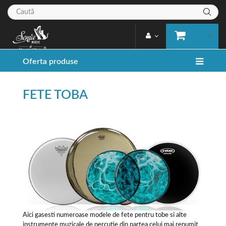
Oferta produse
FETE TOBA
Aici gasesti numeroase modele de fete pentru tobe si alte
instrumente muzicale de percutie din partea celui mai renumit