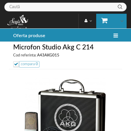
Oferta produse
Microfon Studio Akg C 214
Cod referinta:
A43AKG015
compara
0