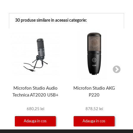
30 produse similare in aceeasi categorie:
Microfon Studio Audio
Microfon Studio AKG
Mi
Technica AT2020 USB+
P220
680,25 lei
878,52 lei
Adauga in cos
Adauga in cos