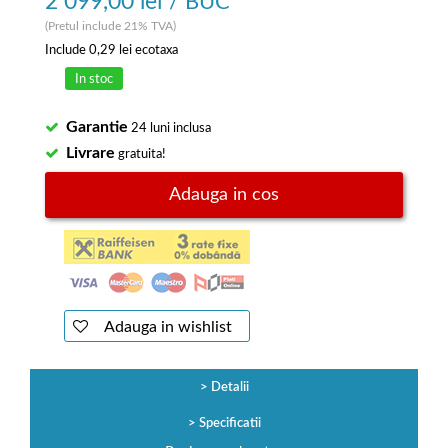
2 099,00 lei
/ BUC
(Pretul include 21% TVA)
Include
0,29 lei
ecotaxa
In stoc
Garantie
24 luni inclusa
Livrare
gratuita!
Adauga in cos
Adauga in wishlist
Detalii
Specificatii