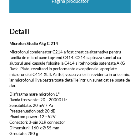
Pagina producator
Detalii
Microfon Studio Akg C 214
Microfonul condensator C214 a fost creat ca alternativa pentru
familia de microfoane top-end C414. C214 capteaza sunetul cu
ajutorul unei capsule folosite la C414 si tehnologia patentata AKG
Back -Plate, rezultand in performante exceptionale, apropiate
microfonului C414 XLII. Astfel, vocea va iesi in evidenta in orice mix,
iar microfonul ii va pastra toate detaliile intr-un sunet cat se poate de
clar.
Diafragma mare microfon 1"
Banda frecvente: 20 - 20000 Hz
Sensibilitate: 20 mV / Pa
Preattenuation pad: 20 dB
Phantom power: 12 - 52V
Conectori: 3-pin XLR connector
Dimensiuni: 160 x Ø 55 mm
Greutate: 280 g