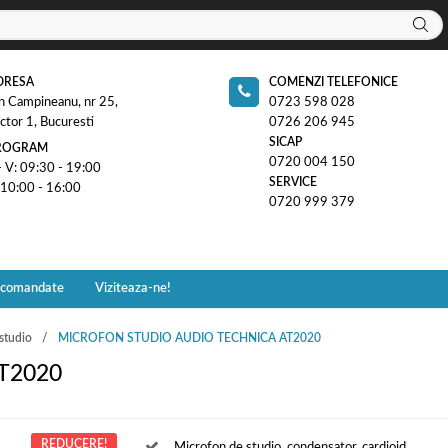
DRESA
COMENZI TELEFONICE
n Campineanu, nr 25,
0723 598 028
ctor 1, Bucuresti
0726 206 945
SICAP
ROGRAM
0720 004 150
- V: 09:30 - 19:00
SERVICE
 10:00 - 16:00
0720 999 379
ecomandate
Viziteaza-ne!
studio
MICROFON STUDIO AUDIO TECHNICA AT2020
AT2020
REDUCERE!
Microfon de studio, condensator, cardioid.