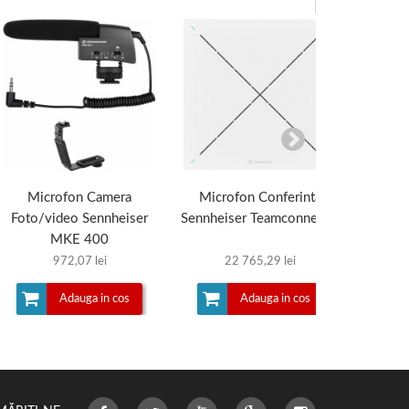
Microfon Camera
Microfon Conferinta
Micro
Foto/video Sennheiser
Sennheiser Teamconnect...
MKE 400
972,07 lei
22 765,29 lei
Adauga in cos
Adauga in cos