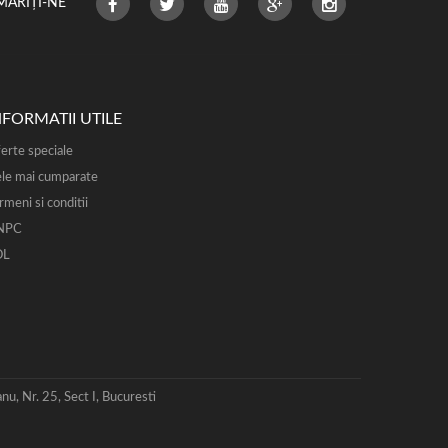
MĂRIȚI-NE
NFORMATII UTILE
erte speciale
le mai cumparate
rmeni si conditii
NPC
OL
 Nr. 25, Sect I, Bucuresti