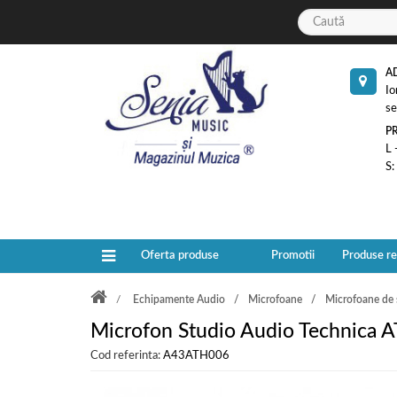
A
Io
se
P
L 
S:
Oferta produse
Promotii
Produse r
Echipamente Audio
Microfoane
Microfoane de 
Microfon Studio Audio Technica 
Cod referinta:
A43ATH006