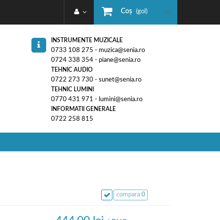
Coş
(gol)
INSTRUMENTE MUZICALE
0733 108 275 - muzica@senia.ro
0724 338 354 - piane@senia.ro
TEHNIC AUDIO
0722 273 730 - sunet@senia.ro
TEHNIC LUMINI
0770 431 971 - lumini@senia.ro
INFORMATII GENERALE
0722 258 815
compara
0