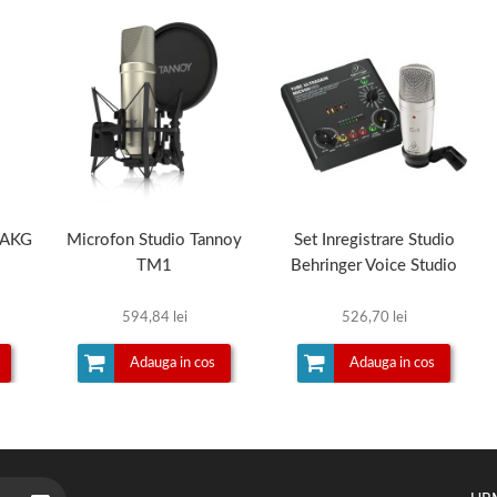
 AKG
Microfon Studio Tannoy
Set Inregistrare Studio
TM1
Behringer Voice Studio
594,84 lei
526,70 lei
Adauga in cos
Adauga in cos