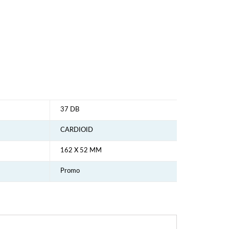
37 DB
CARDIOID
162 X 52 MM
Promo