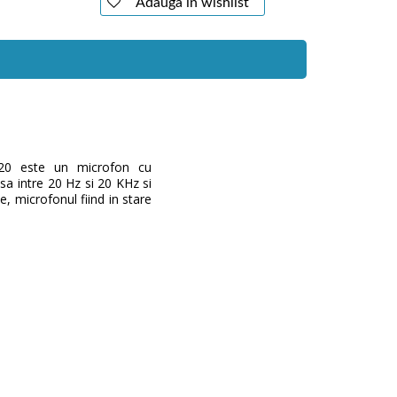
Adauga in wishlist
2020 este un microfon cu
a intre 20 Hz si 20 KHz si
ie, microfonul fiind in stare