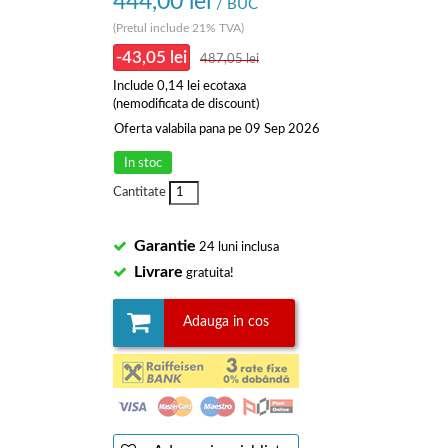
444,00 lei
/ BUC
(Pretul include 21% TVA)
-43,05 lei
487,05 lei
Include
0,14 lei
ecotaxa
(nemodificata de discount)
Oferta valabila pana pe 09 Sep 2026
In stoc
Cantitate
Garantie
24 luni inclusa
Livrare
gratuita!
Adauga in cos