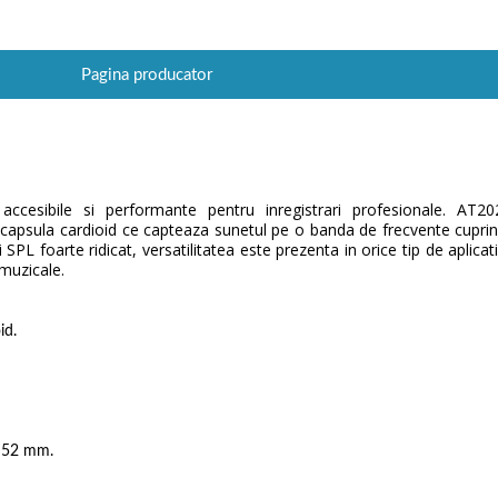
Pagina producator
ccesibile si performante pentru inregistrari profesionale. AT
capsula cardioid ce capteaza sunetul pe o banda de frecvente cuprins
 SPL foarte ridicat, versatilitatea este prezenta in orice tip de aplicat
muzicale.
id.
x 52 mm.