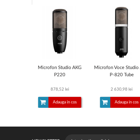
Microfon Studio AKG
Microfon Voce Studio
P220
P-820 Tube
878,52 lei
2 630,98 lei
Adauga in cos
Adauga in cos