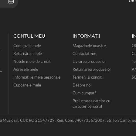
UR
CONTUL MEU
INFORMAŢII
I
Comenzile mele
Magazinele noastre
Of
,
Returnările mele
Contactați-ne
Ce
Notele mele de credit
Livrarea produselor
Te
Adresele mele
Returnarea produselor
A
1,
Informaţiile mele personale
Termeni si conditii
S
Cupoanele mele
Despre noi
Cum cumpar?
Prelucrarea datelor cu
caracter personal
 Music srl, CUI: RO 21547729, Reg. Com. J40/7356/2007, Str. Ion Campineanu,