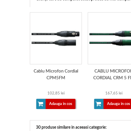
Cablu Microfon Cordial
CABLU MICROFO
CPM5FM
CORDIAL CRM 5 
102,85 lei
167,65 lei
Adauga in cos
Adauga in cos
30 produse similare in aceeasi categorie: