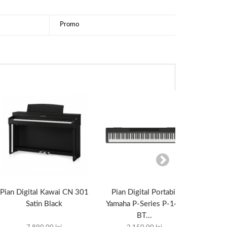
Promo
Pian Digital Kawai CN 301
Pian Digital Portabil
Pian D
Satin Black
Yamaha P-Series P-145
BT...