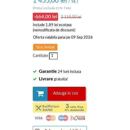
1 455,00 lei
/ SET
(Pretul include 21% TVA)
-664,00 lei
2 119,00 lei
Include
1,89 lei
ecotaxa
(nemodificata de discount)
Oferta valabila pana pe 09 Sep 2026
Stoc limitat
Cantitate
Garantie
24 luni inclusa
Livrare
gratuita!
Adauga in cos