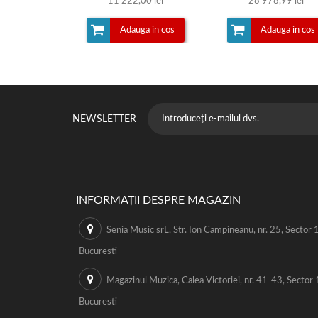
11 222,00 lei
28 978,99 lei
Adauga in cos
Adauga in cos
NEWSLETTER
INFORMAȚII DESPRE MAGAZIN
Senia Music srL, Str. Ion Campineanu, nr. 25, Sector 1
Bucuresti
Magazinul Muzica, Calea Victoriei, nr. 41-43, Sector 
Bucuresti