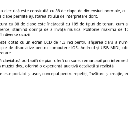
ra electrică este construită cu 88 de clape de dimensiuni normale, cu
e clape permite ajustarea stilului de interpretare dorit.
tura cu 88 de clape este încărcată cu 185 de tipuri de tonuri, cum ar 
rumente, stârnind dorința de a învăța muzica. Polifonie maximă de 1
în diverse ocazii.
este dotat cu un ecran LCD de 1,3 inci pentru afișarea clară a numel
tiple de dispozitive pentru computere IOS, Android și USB-MIDI, of
retare.
 claviatură portabilă de pian oferă un sunet remarcabil prin intermed
zicii dvs., oferind o experiență auditivă detaliată și realistă.
este portabil și ușor, conceput pentru repetiții, învățare și creație, e