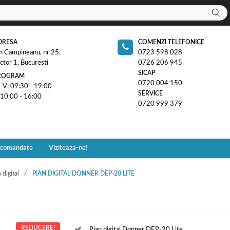
DRESA
COMENZI TELEFONICE
n Campineanu, nr 25,
0723 598 028
ctor 1, Bucuresti
0726 206 945
SICAP
ROGRAM
0720 004 150
- V: 09:30 - 19:00
SERVICE
 10:00 - 16:00
0720 999 379
ecomandate
Viziteaza-ne!
 digital
PIAN DIGITAL DONNER DEP-20 LITE
REDUCERE!
Pian digital Donner DEP-20 Lite