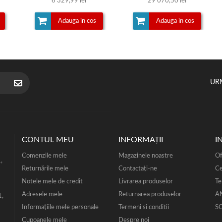
6 329,99 lei
29 070,50 lei
Adauga in cos
Adauga in cos
UR
CONTUL MEU
INFORMAŢII
I
Comenzile mele
Magazinele noastre
Of
,
Returnările mele
Contactați-ne
Ce
Notele mele de credit
Livrarea produselor
Te
Adresele mele
Returnarea produselor
A
1,
Informaţiile mele personale
Termeni si conditii
S
Cupoanele mele
Despre noi