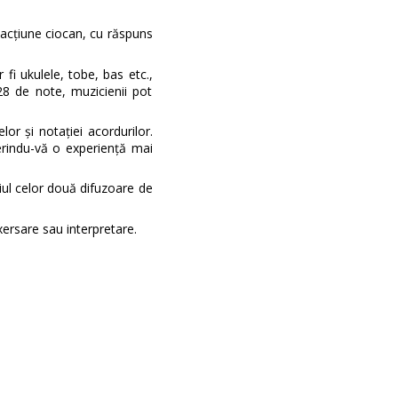
 acțiune ciocan, cu răspuns
fi ukulele, tobe, bas etc.,
28 de note, muzicienii pot
or și notației acordurilor.
erindu-vă o experiență mai
iul celor două difuzoare de
xersare sau interpretare.