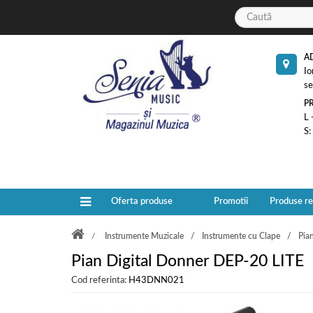
A
Io
se
P
L 
S:
Oferta produse
Promotii
Produse r
Instrumente Muzicale
Instrumente cu Clape
Pian
Pian Digital Donner DEP-20 LITE
Cod referinta:
H43DNN021