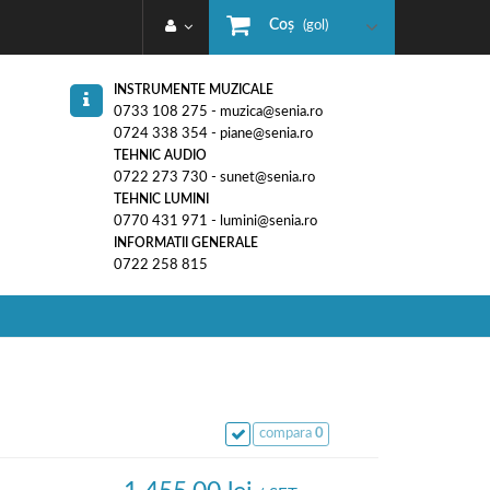
Coş
(gol)
INSTRUMENTE MUZICALE
0733 108 275 - muzica@senia.ro
0724 338 354 - piane@senia.ro
TEHNIC AUDIO
0722 273 730 - sunet@senia.ro
TEHNIC LUMINI
0770 431 971 - lumini@senia.ro
INFORMATII GENERALE
0722 258 815
compara
0