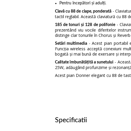
Pentru începători și adulți.
- Claviatu
Clavă cu 88 de clape, ponderată
tactil reglabil. Această claviatură cu 88 d
- Clavia
185 de tonuri și 128 de polifonie
prezentând viu vocile diferitelor inst
distinge clar tonurile în Chorus și Reverb 
- Acest pian portabil 
Setări multimedia
Funcția wireless acceptă conexiuni mul
bogată și mai bună de exersare și interp
- Această
Calitate îmbunătățită a sunetului
25W, adăugând profunzime și rezonanță mu
Acest pian Donner elegant cu 88 de taste 
Specificatii