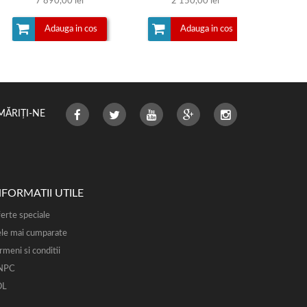
7 890,00 lei
2 150,00 lei
Adauga in cos
Adauga in cos
MĂRIȚI-NE
NFORMATII UTILE
erte speciale
le mai cumparate
rmeni si conditii
NPC
OL