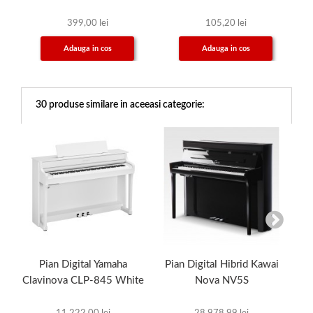
399,00 lei
105,20 lei
Adauga in cos
Adauga in cos
30 produse similare in aceeasi categorie:
Pian Digital Yamaha
Pian Digital Hibrid Kawai
Pi
Clavinova CLP-845 White
Nova NV5S