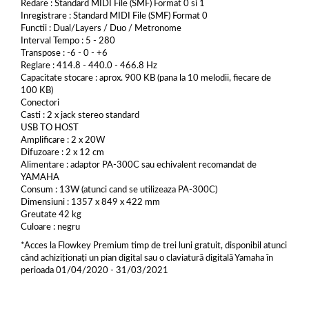
Redare : Standard MIDI File (SMF) Format 0 si 1
Inregistrare : Standard MIDI File (SMF) Format 0
Functii : Dual/Layers / Duo / Metronome
Interval Tempo : 5 - 280
Transpose : -6 - 0 - +6
Reglare : 414.8 - 440.0 - 466.8 Hz
Capacitate stocare : aprox. 900 KB (pana la 10 melodii, fiecare de
100 KB)
Conectori
Casti : 2 x jack stereo standard
USB TO HOST
Amplificare : 2 x 20W
Difuzoare : 2 x 12 cm
Alimentare : adaptor PA-300C sau echivalent recomandat de
YAMAHA
Consum : 13W (atunci cand se utilizeaza PA-300C)
Dimensiuni : 1357 x 849 x 422 mm
Greutate 42 kg
Culoare : negru
*Acces la Flowkey Premium timp de trei luni gratuit, disponibil atunci
când achiziționați un pian digital sau o claviatură digitală Yamaha în
perioada 01/04/2020 - 31/03/2021