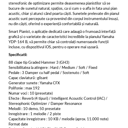
stereofonic de optimizare permite deasemenea pianistilor să se
bucure de sunetul natural, spațios, ca si cum s-a afla in fata unui pian
acustic, chiar și atunci când poarta căști. Sunetele prelevate din pianul
acustic sunt percepute ca provenind din corpul instrumentului însuși,
nu din căști, oferind o experiență confortabilă și naturală.
Smart Pianist, o aplicație dedicată care adaugă o frumoasă interfață
grafică și o varietate de caracteristici incredibile la pianului Yamaha
YDP-164 B, vă permite chiar să controlați numeroasele funcții
incluse, cu dispozitivul iOS, pentru o operare mai ușoară.
Specificatii:
88 clape tip Graded Hammer 3 (GH3)
Sensibilitatea la atingere : Hard / Medium / Soft / Fixed
Pedale : 3 Damper cu half pedal / Sostenuto / Soft
Capac claviatură : glisant
Generator sunete : Yamaha CFX
Polifonie : max 192
Numar voci : 10 (presetate)
Efecte : Reverb (4 tipuri) / Intelligent Acoustic Control (IAC) /
Stereophonic Optimizer / Damper Resonance
Melodii : 10 demo, 50 presetate
Inregistrare : 1 melodie / 2 piste
Capacitate inregistrare : 10 KB / melodie (aprox. 11.000 note)
Format date