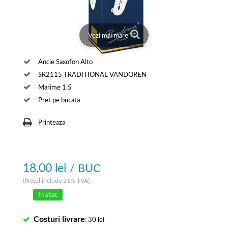
Vezi mai mare
Ancie Saxofon Alto
SR2115 TRADITIONAL VANDOREN
Marime 1.5
Pret pe bucata
Printeaza
18,00 lei
/ BUC
(Pretul include 21% TVA)
In stoc
Costuri livrare
: 30 lei