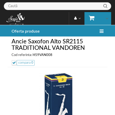
Oferta produse
Ancie Saxofon Alto SR2115
TRADITIONAL VANDOREN
Cod referinta:
H59VAN008
compara
0