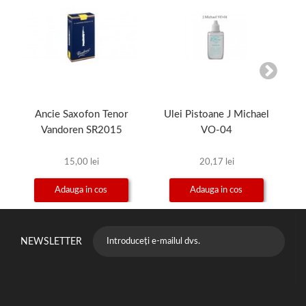
Ancie Saxofon Tenor
Ulei Pistoane J Michael
Vandoren SR2015
VO-04
15,00 lei
20,17 lei
Adauga in cos
Adauga in cos
NEWSLETTER