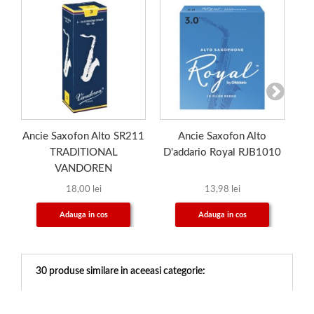
Ancie Saxofon Alto SR211
Ancie Saxofon Alto
M
TRADITIONAL
D'addario Royal RJB1010
VANDOREN
18,00 lei
13,98 lei
Adauga in cos
Adauga in cos
30 produse similare in aceeasi categorie: