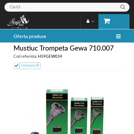
Oferta produse
Mustiuc Trompeta Gewa 710.007
Cod referinta:
H59GEW034
compara
0