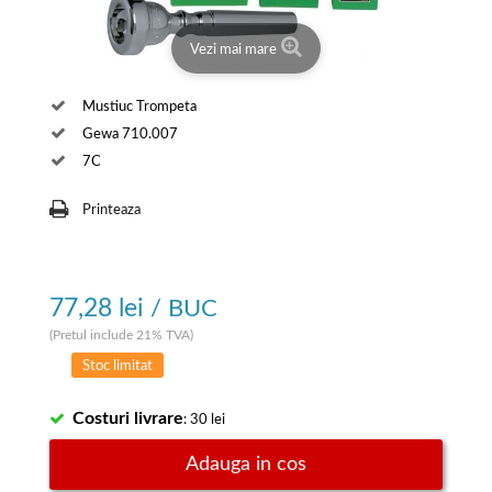
Vezi mai mare
Mustiuc Trompeta
Gewa 710.007
7C
Printeaza
77,28 lei
/ BUC
(Pretul include 21% TVA)
Stoc limitat
Costuri livrare
: 30 lei
Adauga in cos