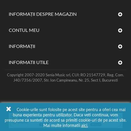
INFORMAȚII DESPRE MAGAZIN
CONTUL MEU
INFORMAŢII
INFORMATII UTILE
Copyright 2007-2020 Senia Music srl, CUI: RO 21547729, Reg. Com.
J40/7356/2007, Str. Ion Campineanu, Nr. 25, Sect I, Bucuresti
Cookie-urile sunt folosite pe acest site pentru a oferi cea mai
buna experienta pentru utilizator. Daca veti continua, vom
presupune ca sunteti de acord sa primiti cookie-uri de pe acest site.
Mai multe informatii
aici.