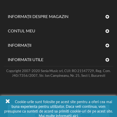
INFORMAȚII DESPRE MAGAZIN
CONTUL MEU
INFORMAŢII
INFORMATII UTILE
Copyright 2007-2020 Senia Music srl, CUI: RO 21547729, Reg. Com.
J40/7356/2007, Str. Ion Campineanu, Nr. 25, Sect I, Bucuresti
Cookie-urile sunt folosite pe acest site pentru a oferi cea mai
buna experienta pentru utilizator. Daca veti continua, vom
presupune ca sunteti de acord sa primiti cookie-uri de pe acest site.
Mai multe informatii
aici.