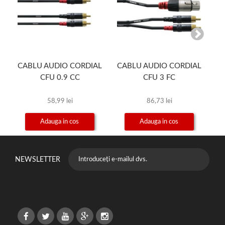
CABLU AUDIO CORDIAL
CABLU AUDIO CORDIAL
C
CFU 0.9 CC
CFU 3 FC
58,99 lei
86,73 lei
Adauga in cos
Adauga in cos
NEWSLETTER