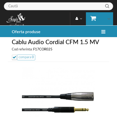
Oferta produse
Cablu Audio Cordial CFM 1.5 MV
Cod referinta:
F17COR025
compara
0