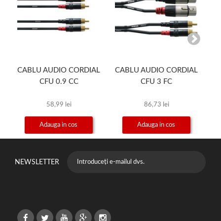
CABLU AUDIO CORDIAL
CABLU AUDIO CORDIAL
C
CFU 0.9 CC
CFU 3 FC
58,99 lei
86,73 lei
Adauga in cos
Adauga in cos
NEWSLETTER