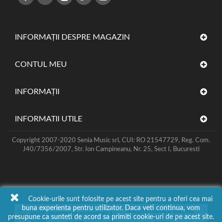
INFORMAȚII DESPRE MAGAZIN
CONTUL MEU
INFORMAŢII
INFORMATII UTILE
Copyright 2007-2020 Senia Music srl, CUI: RO 21547729, Reg. Com.
J40/7356/2007, Str. Ion Campineanu, Nr. 25, Sect I, Bucuresti
Cookie-urile sunt folosite pe acest site pentru a oferi cea mai
buna experienta pentru utilizator. Daca veti continua, vom
presupune ca sunteti de acord sa primiti cookie-uri de pe acest site.