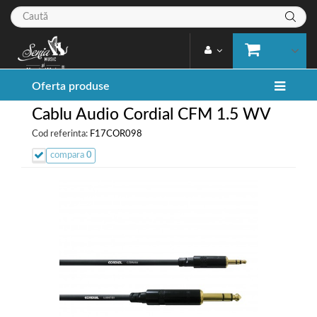
Oferta produse
Cablu Audio Cordial CFM 1.5 WV
Cod referinta:
F17COR098
compara
0