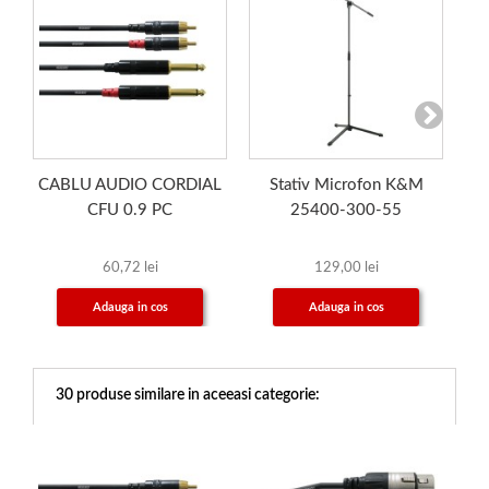
CABLU AUDIO CORDIAL
Stativ Microfon K&M
C
CFU 0.9 PC
25400-300-55
60,72 lei
129,00 lei
Adauga in cos
Adauga in cos
30 produse similare in aceeasi categorie: