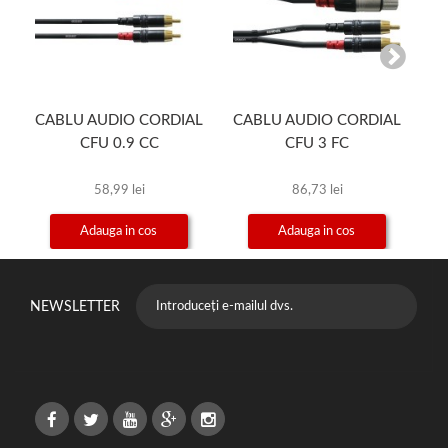
CABLU AUDIO CORDIAL
CABLU AUDIO CORDIAL
C
CFU 0.9 CC
CFU 3 FC
58,99 lei
86,73 lei
Adauga in cos
Adauga in cos
NEWSLETTER