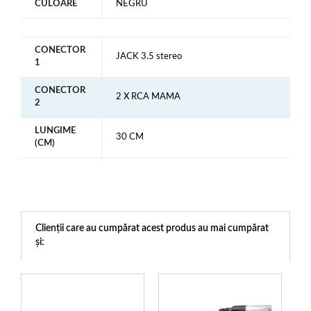
CULOARE
NEGRU
CONECTOR
JACK 3.5 stereo
1
CONECTOR
2 X RCA MAMA
2
LUNGIME
30 CM
(CM)
Clienții care au cumpărat acest produs au mai cumpărat
și: