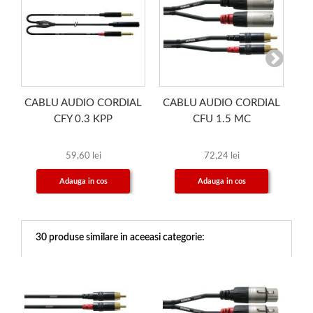
CABLU AUDIO CORDIAL
CABLU AUDIO CORDIAL
C
CFY 0.3 KPP
CFU 1.5 MC
59,60 lei
72,24 lei
Adauga in cos
Adauga in cos
30 produse similare in aceeasi categorie: