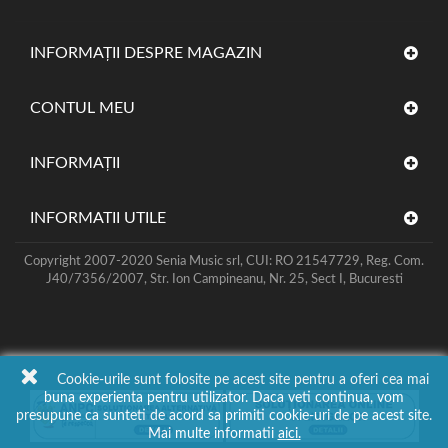
INFORMAȚII DESPRE MAGAZIN
CONTUL MEU
INFORMAŢII
INFORMATII UTILE
Copyright 2007-2020 Senia Music srl, CUI: RO 21547729, Reg. Com.
J40/7356/2007, Str. Ion Campineanu, Nr. 25, Sect I, Bucuresti
Cookie-urile sunt folosite pe acest site pentru a oferi cea mai
buna experienta pentru utilizator. Daca veti continua, vom
presupune ca sunteti de acord sa primiti cookie-uri de pe acest site.
Mai multe informatii
aici.