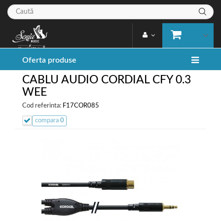
Oferta produse
CABLU AUDIO CORDIAL CFY 0.3
WEE
Cod referinta:
F17COR085
compara
0