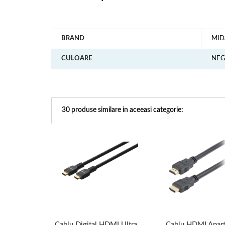
BRAND
MID
CULOARE
NE
30 produse similare in aceeasi categorie:
Cablu Digital HDMI Ultra
Cablu HDMI Apar