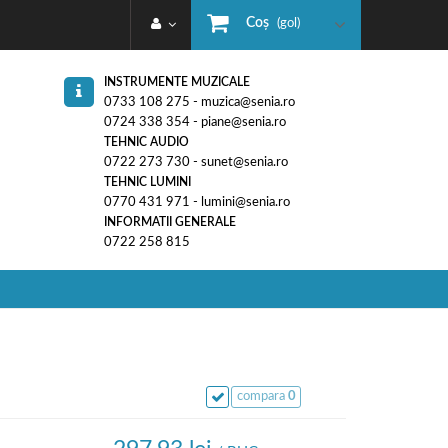
Coş
(gol)
INSTRUMENTE MUZICALE
0733 108 275 - muzica@senia.ro
0724 338 354 - piane@senia.ro
TEHNIC AUDIO
0722 273 730 - sunet@senia.ro
TEHNIC LUMINI
0770 431 971 - lumini@senia.ro
INFORMATII GENERALE
0722 258 815
compara
0