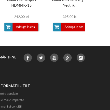
HDMI4K-15
Neutrik...
242,00 lei
395,00 lei
Adauga in cos
Adauga in cos
MĂRIȚI-NE
NFORMATII UTILE
erte speciale
le mai cumparate
rmeni si conditii