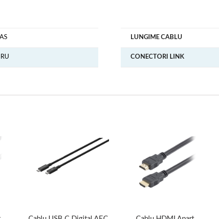
AS
LUNGIME CABLU
GRU
CONECTORI LINK
t
Cablu USB C Digital AEC
Cablu HDMI Apart