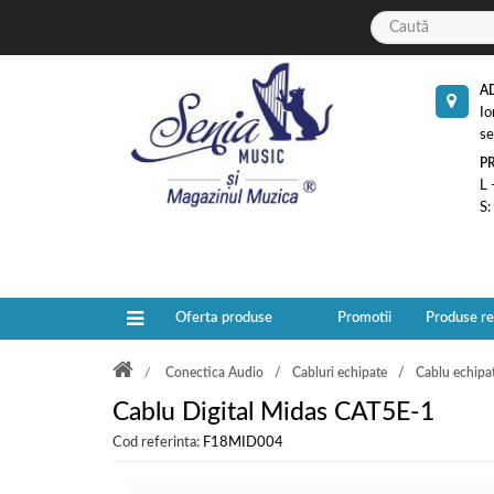
A
Io
se
P
L 
S:
Oferta produse
Promotii
Produse r
Conectica Audio
Cabluri echipate
Cablu echipa
Cablu Digital Midas CAT5E-1
Cod referinta:
F18MID004