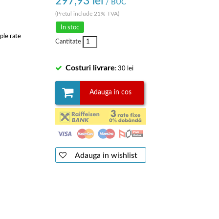
297,93 lei
/ BUC
(Pretul include 21% TVA)
In stoc
ple rate
Cantitate
Costuri livrare
: 30 lei
Adauga in cos
Adauga in wishlist