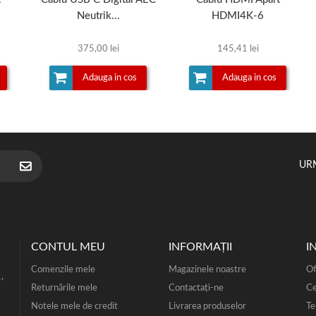
Neutrik...
HDMI4K-6
375,00 lei
145,41 lei
Adauga in cos
Adauga in cos
UR
CONTUL MEU
INFORMAŢII
I
Comenzile mele
Magazinele noastre
Of
,
Returnările mele
Contactați-ne
Ce
Notele mele de credit
Livrarea produselor
Te