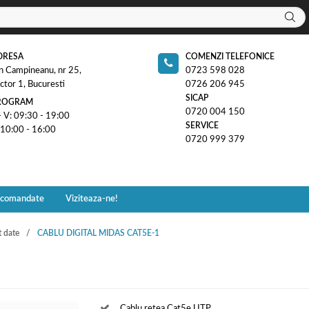
DRESA
COMENZI TELEFONICE
n Campineanu, nr 25,
0723 598 028
ctor 1, Bucuresti
0726 206 945
SICAP
ROGRAM
0720 004 150
- V: 09:30 - 19:00
SERVICE
 10:00 - 16:00
0720 999 379
ecomandate
Viziteaza-ne!
t date
CABLU DIGITAL MIDAS CAT5E-1
Cablu retea Cat5e UTP