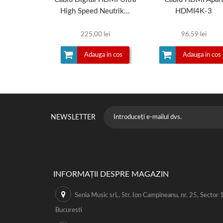
High Speed Neutrik...
HDMI4K-3
225,00 lei
96,59 lei
Adauga in cos
Adauga in cos
NEWSLETTER
INFORMAȚII DESPRE MAGAZIN
Senia Music srL, Str. Ion Campineanu, nr. 25, Sector 1
Bucuresti