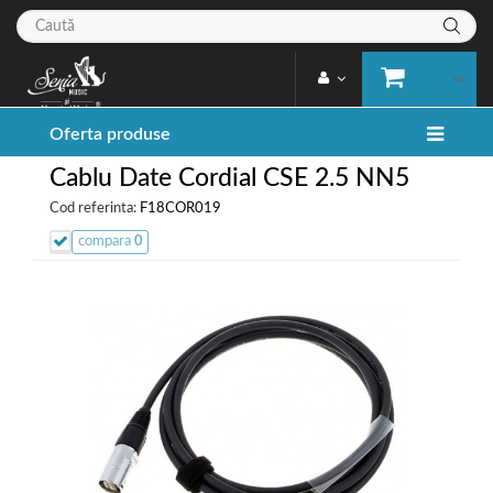
Oferta produse
Cablu Date Cordial CSE 2.5 NN5
Cod referinta:
F18COR019
compara
0