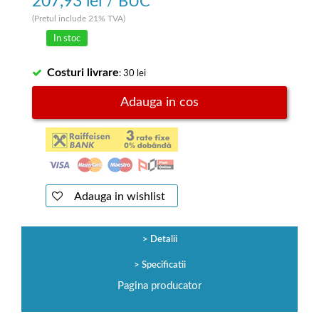
207,93 lei
/ BUC
(Pretul include 21% TVA)
In stoc
Costuri livrare
: 30 lei
Adauga in cos
Adauga in wishlist
Detalii
Specificatii
Pagina producator