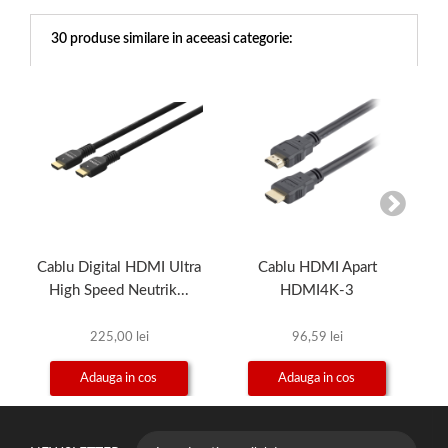
30 produse similare in aceeasi categorie:
Cablu Digital HDMI Ultra
Cablu HDMI Apart
Ca
High Speed Neutrik...
HDMI4K-3
225,00 lei
96,59 lei
Adauga in cos
Adauga in cos