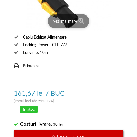
Vezi mai mare
Cablu Echipat Alimentare
Locking Power - CEE 7/7
Lungime: 10m
Printeaza
161,67 lei
/ BUC
(Pretul include 21% TVA)
In stoc
Costuri livrare
: 30 lei