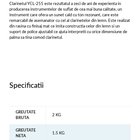
Clarinetul YCL-255 este rezultatul a zeci de ani de experienta in
producerea instrumentelor de suflat de cea mai buna calitate, un
instrument care ofera un sunet cald cu ton rezonant, care este
remarcabil de asemanator cu cel al clarinetelor din lemn. Este realizat
din rasina cu finisaj mat ce imita constructia celor din lemn si un
suport de police ajustabil ce ajuta interpretii cu orice dimensiune de
palma sa tina comod clarinetul.
Specificatii
GREUTATE
2 KG
BRUTA
GREUTATE
1.5 KG
NETA