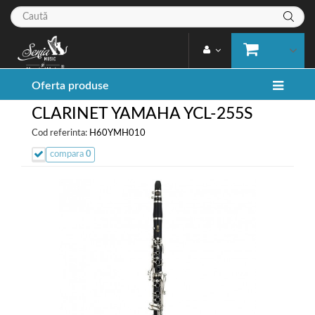
Oferta produse
CLARINET YAMAHA YCL-255S
Cod referinta:
H60YMH010
compara
0