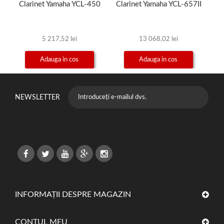
Clarinet Yamaha YCL-450
Clarinet Yamaha YCL-657II
S
5 217,52 lei
13 068,02 lei
Adauga in cos
Adauga in cos
NEWSLETTER
INFORMAȚII DESPRE MAGAZIN
CONTUL MEU