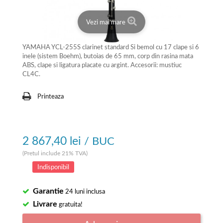
Vezi mai mare
YAMAHA YCL-255S clarinet standard Si bemol cu 17 clape si 6
inele (sistem Boehm), butoias de 65 mm, corp din rasina mata
ABS, clape si ligatura placate cu argint. Accesorii: mustiuc
CL4C.
Printeaza
2 867,40 lei
/ BUC
(Pretul include 21% TVA)
Indisponibil
Garantie
24 luni inclusa
Livrare
gratuita!