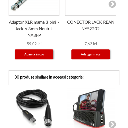
Adaptor XLR mama 3 pini -
CONECTOR JACK REAN
A
Jack 6.3mm Neutrik
NYS2202
6
NA3FP
59,02 lei
7,62 lei
Adauga in cos
Adauga in cos
30 produse similare in aceeasi categorie: