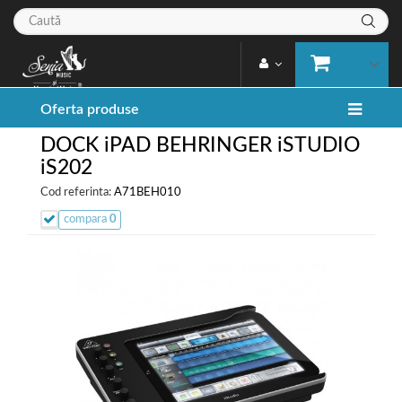
Oferta produse
DOCK iPAD BEHRINGER iSTUDIO
iS202
Cod referinta:
A71BEH010
compara
0