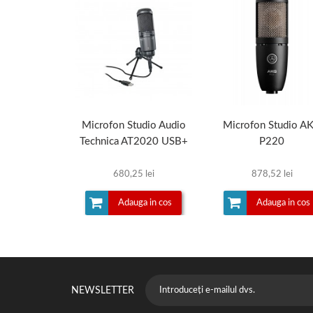
Microfon Studio Audio
Microfon Studio A
Technica AT2020 USB+
P220
680,25 lei
878,52 lei
Adauga in cos
Adauga in cos
NEWSLETTER