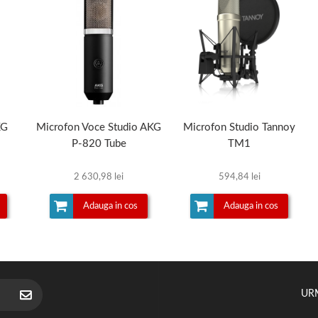
KG
Microfon Voce Studio AKG
Microfon Studio Tannoy
P-820 Tube
TM1
2 630,98 lei
594,84 lei
Adauga in cos
Adauga in cos
UR