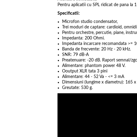
Pentru aplicatii cu SPL ridicat de pana la 
Specificatii:
Microfon studio condensator,
Trei moduri de captare: cardioid, omnidir
Pentru orchestre, percutie, piane, instr
Impedanta: 200 Ohmi.
Impedanta incarcare recomandata >=
Banda de frecvente: 20 Hz - 20 kHz.
SNR: 79 dB-A
Preatenuare: -20 dB. Raport semnal/zg
Alimentare: phantom power 48 V.
Ooutput XLR tata 3 pini
Alimentare: 44 - 52 Va - <= 3 mA
Dimensiuni (lungime x diametru): 165 
Greutate: 530 g.