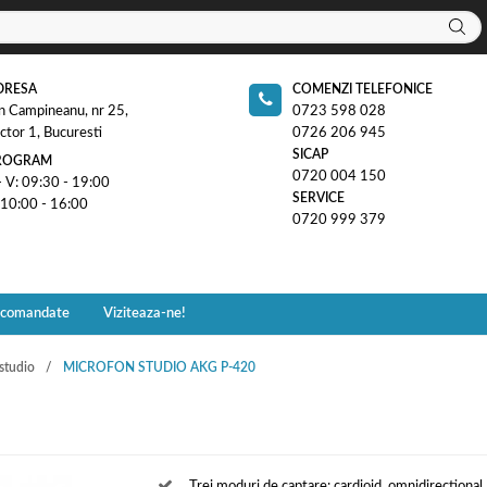
DRESA
COMENZI TELEFONICE
n Campineanu, nr 25,
0723 598 028
ctor 1, Bucuresti
0726 206 945
SICAP
ROGRAM
0720 004 150
- V: 09:30 - 19:00
SERVICE
 10:00 - 16:00
0720 999 379
ecomandate
Viziteaza-ne!
studio
MICROFON STUDIO AKG P-420
Trei moduri de captare: cardioid, omnidirectional,