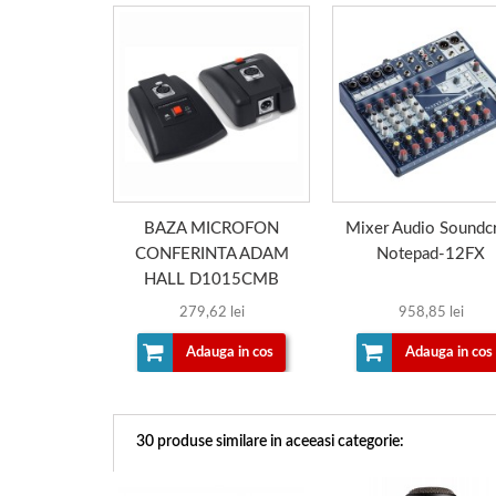
BAZA MICROFON
Mixer Audio Soundcr
CONFERINTA ADAM
Notepad-12FX
HALL D1015CMB
279,62 lei
958,85 lei
Adauga in cos
Adauga in cos
30 produse similare in aceeasi categorie: