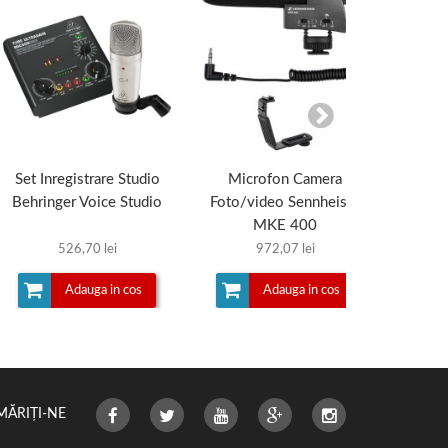
Set Inregistrare Studio
Microfon Camera
Micr
Behringer Voice Studio
Foto/video Sennheiser
Sennhei
MKE 400
526,70 lei
972,07 lei
Adauga in cos
Adauga in cos
MĂRIȚI-NE