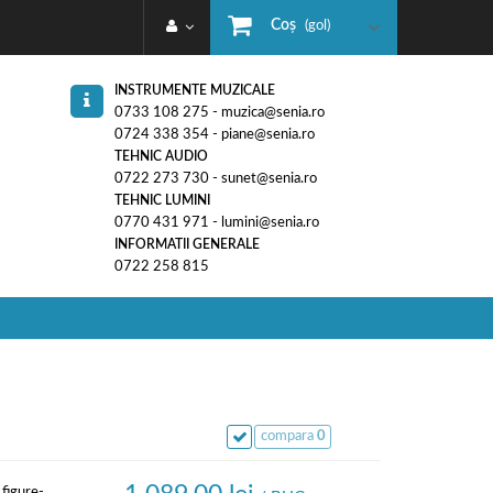
Coş
(gol)
INSTRUMENTE MUZICALE
0733 108 275 - muzica@senia.ro
0724 338 354 - piane@senia.ro
TEHNIC AUDIO
0722 273 730 - sunet@senia.ro
TEHNIC LUMINI
0770 431 971 - lumini@senia.ro
INFORMATII GENERALE
0722 258 815
compara
0
 figure-