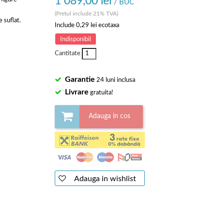
1 089,00 lei
/ BUC
(Pretul include 21% TVA)
 suflat.
Include
0,29 lei
ecotaxa
Indisponibil
Cantitate
Garantie
24 luni inclusa
Livrare
gratuita!
Adauga in cos
Adauga in wishlist