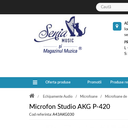
A
Io
se
P
L 
S:
Oferta produse
Promotii
Produse r
Echipamente Audio
Microfoane
Microfoane de 
Microfon Studio AKG P-420
Cod referinta:
A43AKG030