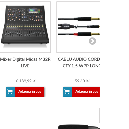
Mixer Digital Midas M32R
CABLU AUDIO CORDIAL
MICRO
LIVE
CFY 1.5 WPP LONG
AK
10 189,99 lei
59,60 lei
Adauga in cos
Adauga in cos