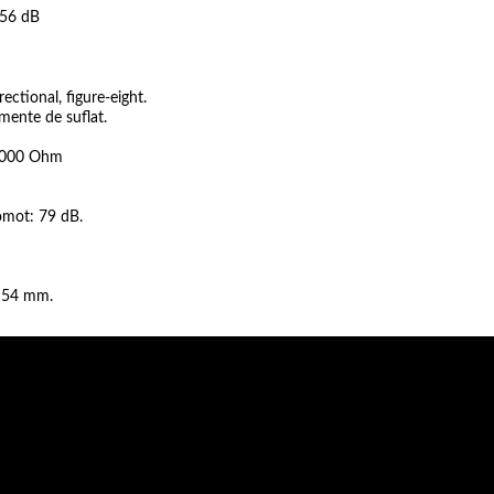
156 dB
ectional, figure-eight.
umente de suflat.
 1000 Ohm
omot: 79 dB.
x 54 mm.