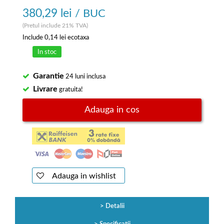
380,29 lei
/ BUC
(Pretul include 21% TVA)
Include
0,14 lei
ecotaxa
In stoc
Garantie
24 luni inclusa
Livrare
gratuita!
Adauga in cos
Adauga in wishlist
Detalii