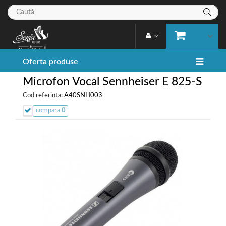
Oferta produse
Microfon Vocal Sennheiser E 825-S
Cod referinta:
A40SNH003
compara
0