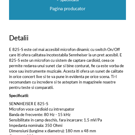
Specificatii
Pagina producator
Detalii
E 825-S este cel mai accesibil microfon dinamic cu switch On/Off
care iti ofera calitatea incotestabila Sennheiser la un pret acesibil. E
825-S este un microfon cu sistem de captare cardioid, ceea ce
permite redarea unui sunet clar si bine conturat, fie ca este vorba de
voce sau instrumente muzicale. Acesta iti ofera un sunet de calitate
in orice concert live si te va pune in evidenta pe orice scena. Ti-l
recomandam cu incredere si te asteptam in magazinele noastre
pentru teste si comparatii.
Specificatii:
SENNHEISER E 825-S
Microfon voce cardioid cu intrerupator
Banda de frecvente: 80 Hz - 15 kHz
Sensibilitate in camp deschis, fara incarcare: 1.5 mV/Pa
Impedanta nominala: 350 Ohmi
Dimensiuni (lungime x diametru): 180 mm x 48 mm