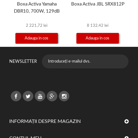
Boxa Activa Yamaha
Boxa Activa JBL SRX812P
Bo
DBR10, 700W, 129dB
2 221,72 lei
8 132,42 lei
Adauga in cos
Adauga in cos
NEWSLETTER
INFORMAȚII DESPRE MAGAZIN