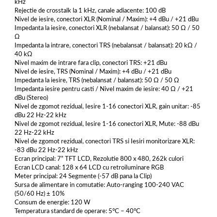
kHz
Rejectie de crosstalk la 1 kHz, canale adiacente: 100 dB
Nivel de iesire, conectori XLR (Nominal / Maxim): +4 dBu / +21 dBu
Impedanta la iesire, conectori XLR (nebalansat / balansat): 50 Ω / 50
Ω
Impedanta la intrare, conectori TRS (nebalansat / balansat): 20 kΩ /
40 kΩ
Nivel maxim de intrare fara clip, conectori TRS: +21 dBu
Nivel de iesire, TRS (Nominal / Maxim): +4 dBu / +21 dBu
Impedanta la iesire, TRS (nebalansat / balansat): 50 Ω / 50 Ω
Impedanta iesire pentru casti / Nivel maxim de iesire: 40 Ω / +21
dBu (Stereo)
Nivel de zgomot rezidual, Iesire 1-16 conectori XLR, gain unitar: -85
dBu 22 Hz-22 kHz
Nivel de zgomot rezidual, Iesire 1-16 conectori XLR, Mute: -88 dBu
22 Hz-22 kHz
Nivel de zgomot rezidual, conectori TRS si Iesiri monitorizare XLR:
-83 dBu 22 Hz-22 kHz
Ecran principal: 7” TFT LCD, Rezolutie 800 x 480, 262k culori
Ecran LCD canal: 128 x 64 LCD cu retroiluminare RGB
Meter principal: 24 Segmente (-57 dB pana la Clip)
Sursa de alimentare in comutatie: Auto-ranging 100-240 VAC
(50/60 Hz) ± 10%
Consum de energie: 120 W
Temperatura standard de operare: 5°C – 40°C