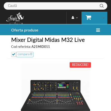
Oferta produse
Mixer Digital Midas M32 Live
Cod referinta:
A21MID011
compara
0
REDUCERE!