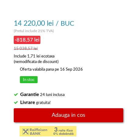
14 220,00 lei
/ BUC
(Pretul include 21% TVA)
-818,57 lei
15 038,57 lei
Include
1,71 lei
ecotaxa
(nemodificata de discount)
Oferta valabila pana pe 16 Sep 2026
In stoc
Garantie
24 luni inclusa
Livrare
gratuita!
Adauga in cos