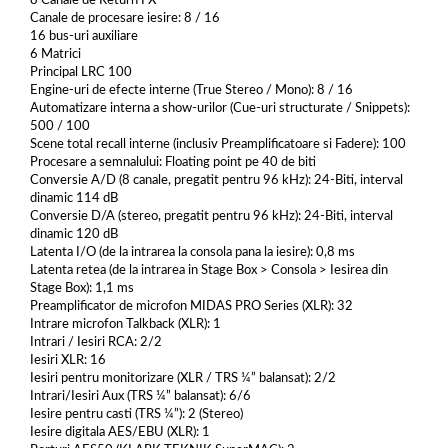
8 Canale de Return FX
Canale de procesare iesire: 8 / 16
16 bus-uri auxiliare
6 Matrici
Principal LRC 100
Engine-uri de efecte interne (True Stereo / Mono): 8 / 16
Automatizare interna a show-urilor (Cue-uri structurate / Snippets):
500 / 100
Scene total recall interne (inclusiv Preamplificatoare si Fadere): 100
Procesare a semnalului: Floating point pe 40 de biti
Conversie A/D (8 canale, pregatit pentru 96 kHz): 24-Biti, interval
dinamic 114 dB
Conversie D/A (stereo, pregatit pentru 96 kHz): 24-Biti, interval
dinamic 120 dB
Latenta I/O (de la intrarea la consola pana la iesire): 0,8 ms
Latenta retea (de la intrarea in Stage Box > Consola > Iesirea din
Stage Box): 1,1 ms
Preamplificator de microfon MIDAS PRO Series (XLR): 32
Intrare microfon Talkback (XLR): 1
Intrari / Iesiri RCA: 2/2
Iesiri XLR: 16
Iesiri pentru monitorizare (XLR / TRS ¼” balansat): 2/2
Intrari/Iesiri Aux (TRS ¼” balansat): 6/6
Iesire pentru casti (TRS ¼”): 2 (Stereo)
Iesire digitala AES/EBU (XLR): 1