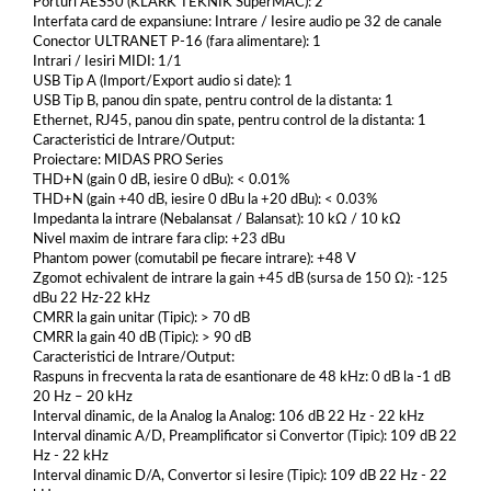
Porturi AES50 (KLARK TEKNIK SuperMAC): 2
Interfata card de expansiune: Intrare / Iesire audio pe 32 de canale
Conector ULTRANET P-16 (fara alimentare): 1
Intrari / Iesiri MIDI: 1/1
USB Tip A (Import/Export audio si date): 1
USB Tip B, panou din spate, pentru control de la distanta: 1
Ethernet, RJ45, panou din spate, pentru control de la distanta: 1
Caracteristici de Intrare/Output:
Proiectare: MIDAS PRO Series
THD+N (gain 0 dB, iesire 0 dBu): < 0.01%
THD+N (gain +40 dB, iesire 0 dBu la +20 dBu): < 0.03%
Impedanta la intrare (Nebalansat / Balansat): 10 kΩ / 10 kΩ
Nivel maxim de intrare fara clip: +23 dBu
Phantom power (comutabil pe fiecare intrare): +48 V
Zgomot echivalent de intrare la gain +45 dB (sursa de 150 Ω): -125
dBu 22 Hz-22 kHz
CMRR la gain unitar (Tipic): > 70 dB
CMRR la gain 40 dB (Tipic): > 90 dB
Caracteristici de Intrare/Output:
Raspuns in frecventa la rata de esantionare de 48 kHz: 0 dB la -1 dB
20 Hz – 20 kHz
Interval dinamic, de la Analog la Analog: 106 dB 22 Hz - 22 kHz
Interval dinamic A/D, Preamplificator si Convertor (Tipic): 109 dB 22
Hz - 22 kHz
Interval dinamic D/A, Convertor si Iesire (Tipic): 109 dB 22 Hz - 22