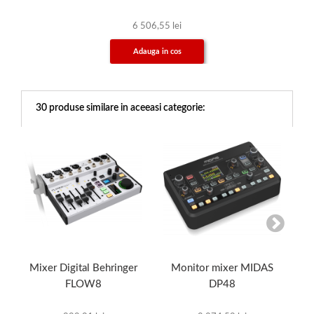
6 506,55 lei
Adauga in cos
30 produse similare in aceeasi categorie:
Mixer Digital Behringer
Monitor mixer MIDAS
M
FLOW8
DP48