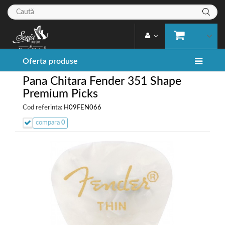
Oferta produse
Pana Chitara Fender 351 Shape
Premium Picks
Cod referinta:
H09FEN066
compara
0