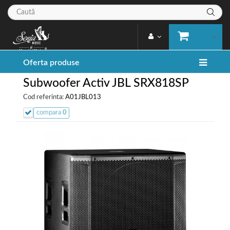
Oferta produse
Subwoofer Activ JBL SRX818SP
Cod referinta:
A01JBL013
compara
0