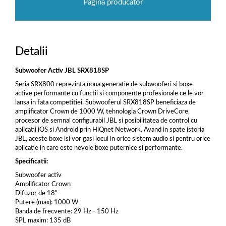
Pagina producator
Detalii
Subwoofer Activ JBL SRX818SP
Seria SRX800 reprezinta noua generatie de subwooferi si boxe
active performante cu functii si componente profesionale ce le vor
lansa in fata competitiei. Subwooferul SRX818SP beneficiaza de
amplificator Crown de 1000 W, tehnologia Crown DriveCore,
procesor de semnal configurabil JBL si posibilitatea de control cu
aplicatii iOS si Android prin HiQnet Network. Avand in spate istoria
JBL, aceste boxe isi vor gasi locul in orice sistem audio si pentru orice
aplicatie in care este nevoie boxe puternice si performante.
Specificatii:
Subwoofer activ
Amplificator Crown
Difuzor de 18"
Putere (max): 1000 W
Banda de frecvente: 29 Hz - 150 Hz
SPL maxim: 135 dB