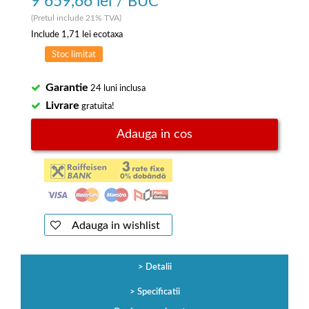
9 659,66 lei
/ BUC
(Pretul include 21% TVA)
Include
1,71 lei
ecotaxa
Stoc limitat
Garantie
24 luni inclusa
Livrare
gratuita!
Adauga in cos
Adauga in wishlist
Detalii
Specificatii