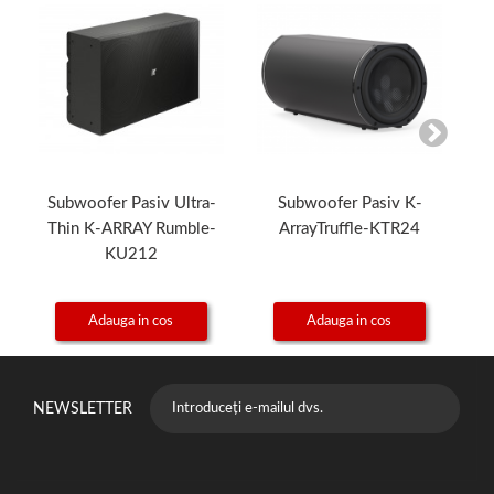
Subwoofer Pasiv Ultra-
Subwoofer Pasiv K-
S
Thin K-ARRAY Rumble-
ArrayTruffle-KTR24
KU212
Adauga in cos
Adauga in cos
NEWSLETTER