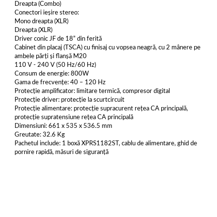
Dreapta (Combo)
Conectori ieșire stereo:
Mono dreapta (XLR)
Dreapta (XLR)
Driver conic JF de 18” din ferită
Cabinet din placaj (TSCA) cu finisaj cu vopsea neagră, cu 2 mânere pe
ambele părți și flanșă M20
110 V - 240 V (50 Hz/60 Hz)
Consum de energie: 800W
Gama de frecvențe: 40 – 120 Hz
Protecție amplificator: limitare termică, compresor digital
Protecție driver: protecție la scurtcircuit
Protecție alimentare: protecție supracurent rețea CA principală,
protecție supratensiune rețea CA principală
Dimensiuni: 661 x 535 x 536.5 mm
Greutate: 32.6 Kg
Pachetul include: 1 boxă XPRS1182ST, cablu de alimentare, ghid de
pornire rapidă, măsuri de siguranță