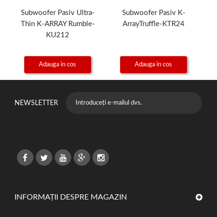
Subwoofer Pasiv Ultra-
Subwoofer Pasiv K-
S
Thin K-ARRAY Rumble-
ArrayTruffle-KTR24
KU212
Adauga in cos
Adauga in cos
NEWSLETTER
INFORMAȚII DESPRE MAGAZIN