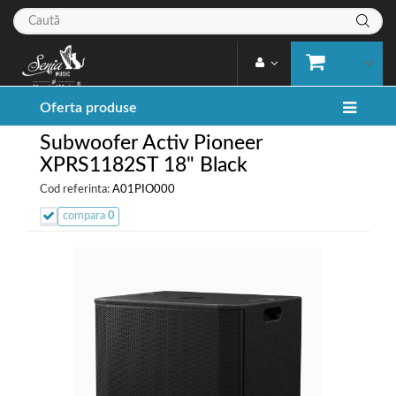
Oferta produse
Subwoofer Activ Pioneer
XPRS1182ST 18" Black
Cod referinta:
A01PIO000
compara
0