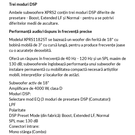
Trei moduri DSP
Ambele subwoofere XPRS2 conțin trei moduri DSP diferite de
presetare - Boost, Extended LF și Normal - pentru a se potrivi
diferitelor medii de ascultare.
Performanță audio/răspuns în frecvență precise
Modelul XPRS1182ST se bazează un woofer din ferită de 18" cu
bobină mobilă de 3" cu cursă lungă, pentru a produce frecvențe joase
cu o acuratețe deosebită.
Oferă un răspuns în frecvență de 40 Hz - 120 Hz și un SPL maxim de
130 dB; subwooferele înglobează performanța unui subwoofer de
instalare permanentă cu mobilitatea compactă necesară artiștilor
mobili, interpreților și localurilor de astăzi.
Subwoofer activ de 18”
Amplificare de 4000 W, clasa D
Moduri DSP:
Selectare mod EQ (3 moduri de presetare DSP (Comutator))
LPF
Polaritate
DSP Preset Mode (din fabrică): Boost, Extended LF, Normal
SPL max: 130 dB
Conectori intrare:
Mono stânga (Combo)