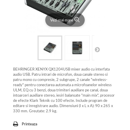
Vezi mai mare
BEHRINGER XENYX QX1204USB mixer audio cu interfata
audio USB. Patru intrari de microfon, doua canale stereo si
patru mono cu compresie, 2 subgrupe, 2 canale "wireless-
ready" pentru conectarea automata a microfoanelor wireless
ULM, EQ cu 3 benzi, doua trimiteri auxiliare pe canal, doua
intoarceri auxiliare stereo, iesiri balansate "main mix", procesor
de efecte Klark Teknik cu 100 efecte. Include program de
editare si inregistrare audio. Dimensiuni (I x L x A): 90 x 265 x
330 mm. Greutate: 2.9 kg.
Printeaza