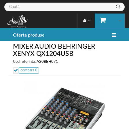
Oferta produse
MIXER AUDIO BEHRINGER
XENYX QX1204USB
Cod referinta:
A20BEH071
compara
0