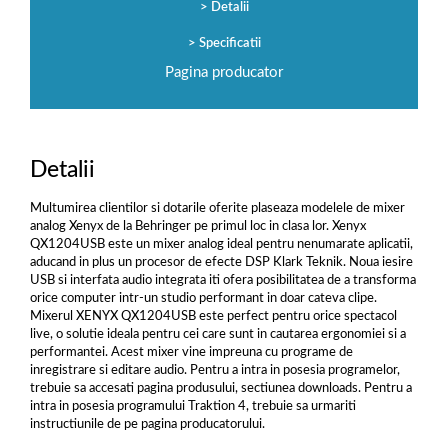
Detalii
Specificatii
Pagina producator
Detalii
Multumirea clientilor si dotarile oferite plaseaza modelele de mixer
analog Xenyx de la Behringer pe primul loc in clasa lor. Xenyx
QX1204USB este un mixer analog ideal pentru nenumarate aplicatii,
aducand in plus un procesor de efecte DSP Klark Teknik. Noua iesire
USB si interfata audio integrata iti ofera posibilitatea de a transforma
orice computer intr-un studio performant in doar cateva clipe.
Mixerul XENYX QX1204USB este perfect pentru orice spectacol
live, o solutie ideala pentru cei care sunt in cautarea ergonomiei si a
performantei. Acest mixer vine impreuna cu programe de
inregistrare si editare audio. Pentru a intra in posesia programelor,
trebuie sa accesati pagina produsului, sectiunea downloads. Pentru a
intra in posesia programului Traktion 4, trebuie sa urmariti
instructiunile de pe pagina producatorului.