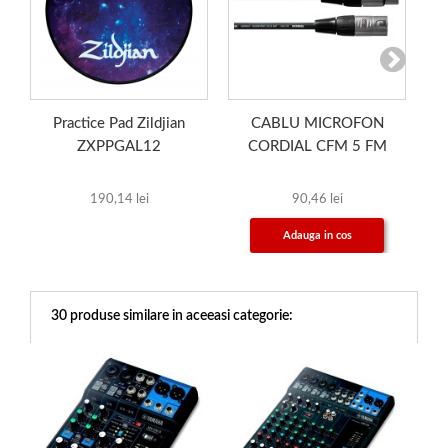
Practice Pad Zildjian
CABLU MICROFON
ZXPPGAL12
CORDIAL CFM 5 FM
B
190,14 lei
90,46 lei
Adauga in cos
30 produse similare in aceeasi categorie: