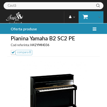
Oferta produse
Pianina Yamaha B2 SC2 PE
Cod referinta:
H42YMH036
compara
0