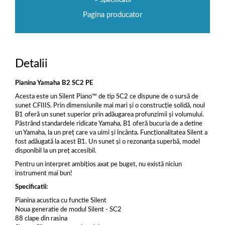
Specificatii
Pagina producator
Detalii
Pianina Yamaha B2 SC2 PE
Acesta este un Silent Piano™ de tip SC2 ce dispune de o sursă de
sunet CFIIIS. Prin dimensiunile mai mari şi o construcţie solidă, noul
B1 oferă un sunet superior prin adăugarea profunzimii şi volumului.
Păstrând standardele ridicate Yamaha, B1 oferă bucuria de a detine
un Yamaha, la un preţ care va uimi şi încânta. Funcţionalitatea Silent a
fost adăugată la acest B1.
Un sunet şi o rezonanţa superbă, model
disponibil la un preţ accesibil.
Pentru un interpret ambiţios axat pe buget, nu există niciun
instrument mai bun!
Specificatii:
Pianina acustica cu functie Silent
Noua generatie de modul Silent - SC2
88 clape din rasina