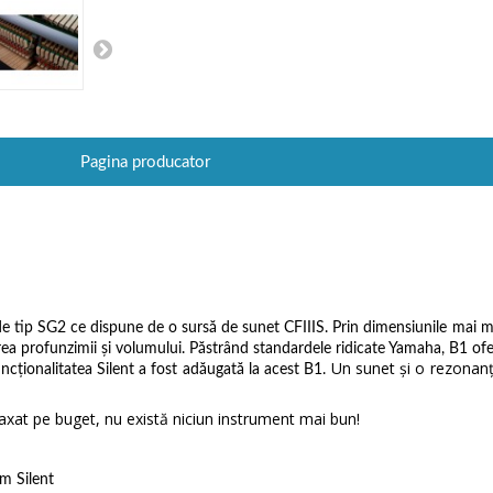
Pagina producator
e tip SG2 ce dispune de o sursă de sunet CFIIIS. Prin dimensiunile mai mar
ea profunzimii şi volumului. Păstrând standardele ridicate Yamaha, B1 of
Un sunet şi o rezonanţ
uncţionalitatea Silent a fost adăugată la acest B1.
axat pe buget, nu există niciun instrument mai bun!
m Silent