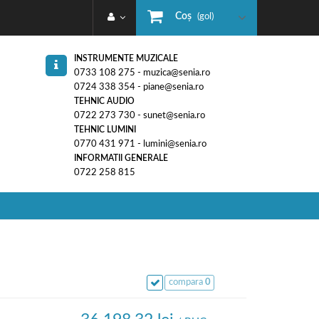
Coş
(gol)
INSTRUMENTE MUZICALE
0733 108 275 - muzica@senia.ro
0724 338 354 - piane@senia.ro
TEHNIC AUDIO
0722 273 730 - sunet@senia.ro
TEHNIC LUMINI
0770 431 971 - lumini@senia.ro
INFORMATII GENERALE
0722 258 815
compara
0