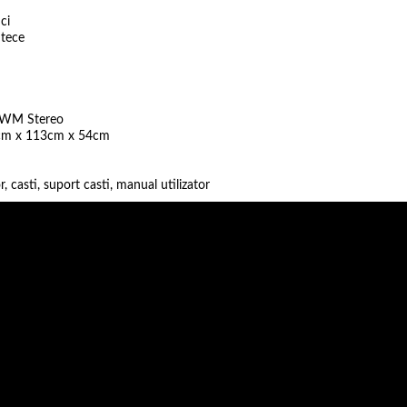
ci
ntece
, AWM Stereo
9 cm x 113cm x 54cm
, casti, suport casti, manual utilizator