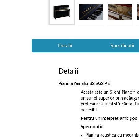
Detalii
Specificatii
Detalii
Pianina Yamaha B2 SG2 PE
Acesta este un Silent Piano™ d
un sunet superior prin adăugar
preţ care va uimi şi încânta. F
accesibil.
Pentru un interpret ambiţios 
Specificatii:
Pianina acustica cu mecanis