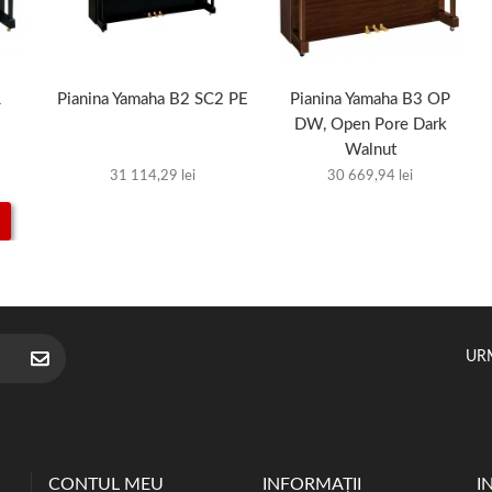
1
Pianina Yamaha B2 SC2 PE
Pianina Yamaha B3 OP
DW, Open Pore Dark
Walnut
31 114,29 lei
30 669,94 lei
UR
CONTUL MEU
INFORMAŢII
I