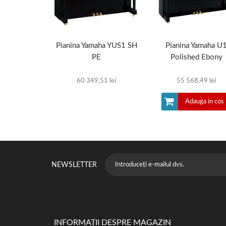
Pianina Yamaha YUS1 SH
Pianina Yamaha U
PE
Polished Ebony
60 349,51 lei
55 568,49 lei
Adauga in cos
NEWSLETTER
INFORMAȚII DESPRE MAGAZIN