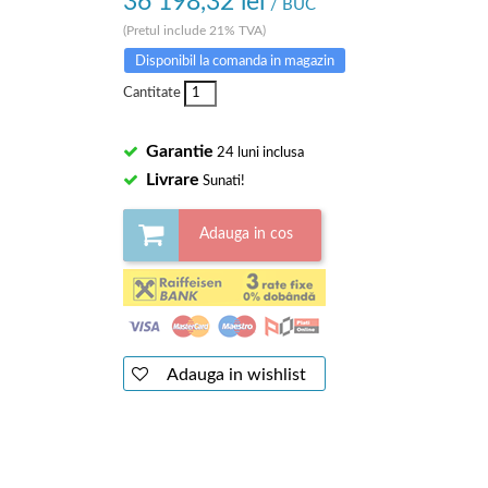
36 198,32 lei
/ BUC
(Pretul include 21% TVA)
Disponibil la comanda in magazin
Cantitate
Garantie
24 luni inclusa
Livrare
Sunati!
Adauga in cos
Adauga in wishlist