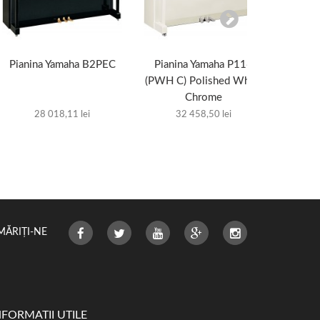
Pianina Yamaha B2PEC
Pianina Yamaha P116
Piani
(PWH C) Polished White
(PWH)
Chrome
28 018,11 lei
32 458,50 lei
MĂRIȚI-NE
NFORMATII UTILE