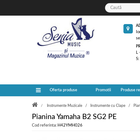
A
Io
se
P
L 
S:
Oferta produse
Promotii
Produse r
Instrumente Muzicale
Instrumente cu Clape
Pia
Pianina Yamaha B2 SG2 PE
Cod referinta:
H42YMH026