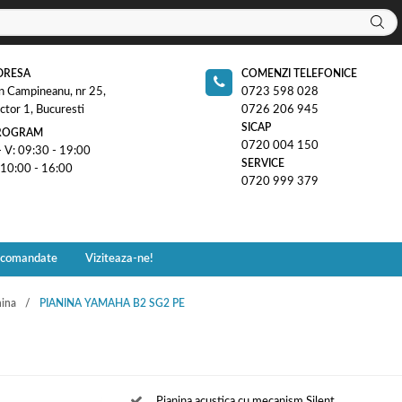
DRESA
COMENZI TELEFONICE
n Campineanu, nr 25,
0723 598 028
ctor 1, Bucuresti
0726 206 945
SICAP
ROGRAM
0720 004 150
- V: 09:30 - 19:00
SERVICE
 10:00 - 16:00
0720 999 379
ecomandate
Viziteaza-ne!
nina
PIANINA YAMAHA B2 SG2 PE
Pianina acustica cu mecanism Silent