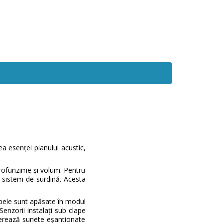
a esenței pianului acustic,
profunzime și volum. Pentru
 sistem de surdină. Acesta
pele sunt apăsate în modul
enzorii instalați sub clape
nerează sunete eșantionate