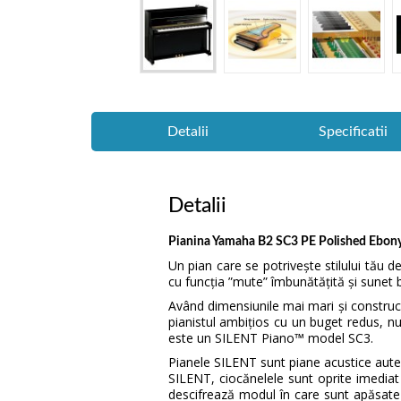
Detalii
Specificatii
Detalii
Pianina Yamaha B2 SC3 PE Polished Ebon
Un pian care se potrivește stilului tău 
cu funcția ”mute” îmbunătățită și sunet 
Având dimensiunile mai mari și construc
pianistul ambițios cu un buget redus, n
este un SILENT Piano™ model SC3.
Pianele SILENT sunt piane acustice aute
SILENT, ciocănelele sunt oprite imediat 
descifrează modul în care sunt apăsate 