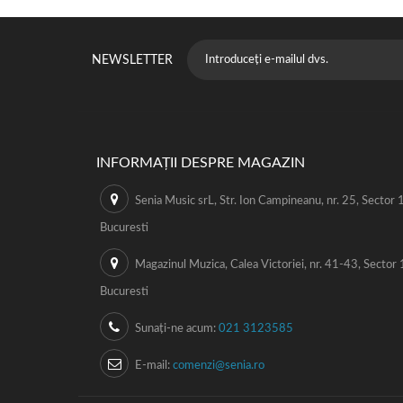
NEWSLETTER
INFORMAȚII DESPRE MAGAZIN
Senia Music srL, Str. Ion Campineanu, nr. 25, Sector 1
Bucuresti
Magazinul Muzica, Calea Victoriei, nr. 41-43, Sector 
Bucuresti
Sunați-ne acum:
021 3123585
E-mail:
comenzi@senia.ro