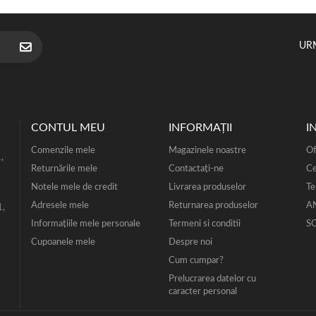
UR
CONTUL MEU
INFORMAŢII
I
Comenzile mele
Magazinele noastre
Of
,
Returnările mele
Contactați-ne
Ce
Notele mele de credit
Livrarea produselor
Te
Adresele mele
Returnarea produselor
A
1,
Informaţiile mele personale
Termeni si conditii
S
Cupoanele mele
Despre noi
Cum cumpar?
Prelucrarea datelor cu
caracter personal