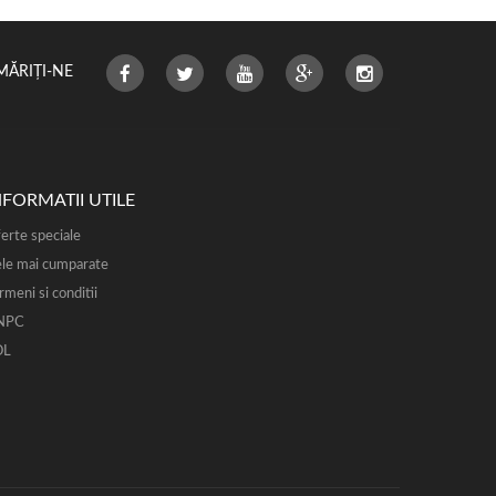
MĂRIȚI-NE
NFORMATII UTILE
erte speciale
le mai cumparate
rmeni si conditii
NPC
OL