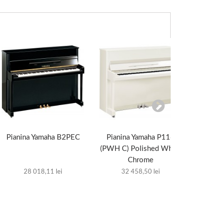
Pianina Yamaha B2PEC
Pianina Yamaha P116
Piani
(PWH C) Polished White
(PWH)
Chrome
28 018,11 lei
32 458,50 lei