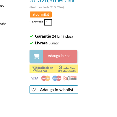
37 326,98 lei
/ BUC
dio
(Pretul include 21% TVA)
Stoc limitat
Cantitate
amaha
Garantie
24 luni inclusa
Livrare
Sunati!
Adauga in cos
Adauga in wishlist