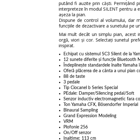
putând fi auzite prin căști. Permițând 
interpreteze în modul SILENT pentru a e
așeza la pian.
Dispune de control al volumului, dar 
funcțiile de dezactivare a sunetului pe
Mai mult decât un simplu pian, acest in
orgă, viori și cor. Selectați sunetul pref
inspirat.
Echipat cu sistemul SC3 Silent de la Ya
12 sunete diferite și funcție Bluetooth
Îndeplinește standardele înalte Yamaha î
Oferă plăcerea de a cânta a unui pian 
88 de taste
3 pedale
Tip Ciocanel b Series Special
PEdale: Damper/Silencing pedal/Soft
Senzor inductiv electromagnetic fara c
Ton Yamaha CFX, Bösendorfer Imperial
Binaural Sampling
Grand Expression Modeling
VRM
Plofonie 256
On/Off senzor
Inaltime: 113 cm