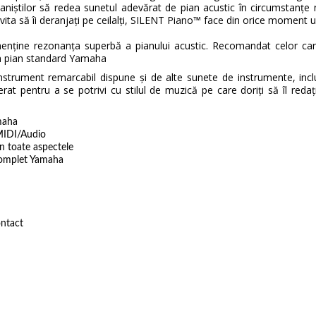
pianiștilor să redea sunetul adevărat de pian acustic în circumstanțe
vita să îi deranjați pe ceilalți, SILENT Piano™ face din orice momen
menține rezonanța superbă a pianului acustic. Recomandat celor ca
 un pian standard Yamaha
strument remarcabil dispune și de alte sunete de instrumente, inclus
erat pentru a se potrivi cu stilul de muzică pe care doriți să îl redați
maha
 MIDI/Audio
n toate aspectele
complet Yamaha
ontact