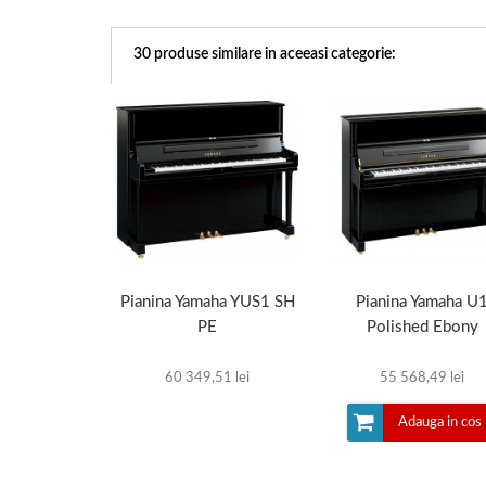
30 produse similare in aceeasi categorie:
Pianina Yamaha YUS1 SH
Pianina Yamaha U
PE
Polished Ebony
60 349,51 lei
55 568,49 lei
Adauga in cos