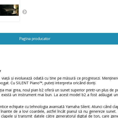
Pagina producator
y
de viață și evoluează odată cu tine pe măsură ce progresezi. Menținere
bogat. Cu SILENT Piano™, puteți interpreta oricând doriți.
ția mai grea, noul pian b2 oferă un sunet superior printr-un plus de 
u există un instrument mai bun. La acest model b2 a fost adăugat un
ntice echipate cu tehnologia avansată Yamaha Silent. Atunci când cla
înainte de a lovi coardele, astfel încât pianul să nu genereze sunet. S
clapele și transmit datele către generatorul digital de ton, care ge