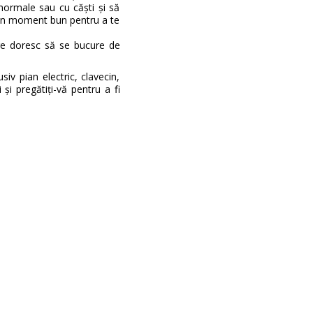
 normale sau cu căști și să
t un moment bun pentru a te
re doresc să se bucure de
iv pian electric, clavecin,
 și pregătiți-vă pentru a fi