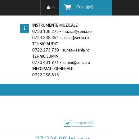
Coş
(gol)
INSTRUMENTE MUZICALE
0733 108 275 - muzica@senia.ro
0724 338 354 - piane@senia.ro
TEHNIC AUDIO
0722 273 730 - sunet@senia.ro
TEHNIC LUMINI
0770 431 971 - lumini@senia.ro
INFORMATII GENERALE
0722 258 815
compara
0