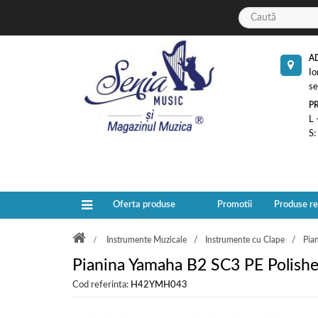
A
Io
se
P
L 
S:
Oferta produse
Promotii
Produse r
Instrumente Muzicale
Instrumente cu Clape
Pia
Pianina Yamaha B2 SC3 PE Polish
Cod referinta:
H42YMH043