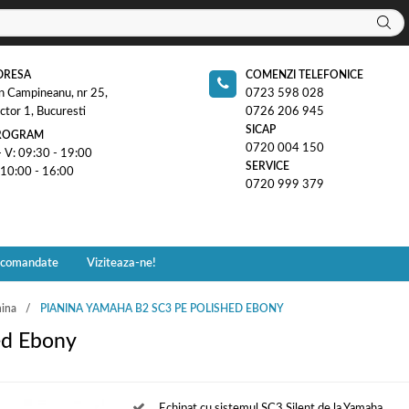
DRESA
COMENZI TELEFONICE
n Campineanu, nr 25,
0723 598 028
ctor 1, Bucuresti
0726 206 945
SICAP
ROGRAM
0720 004 150
- V: 09:30 - 19:00
SERVICE
 10:00 - 16:00
0720 999 379
ecomandate
Viziteaza-ne!
nina
PIANINA YAMAHA B2 SC3 PE POLISHED EBONY
ed Ebony
Echipat cu sistemul SC3 Silent de la Yamaha