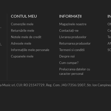
CONTUL MEU
INFORMAŢII
I
Comenzile mele
Magazinele noastre
Of
,
Returnările mele
Contactați-ne
Ce
Notele mele de credit
Livrarea produselor
Te
Adresele mele
Returnarea produselor
A
1,
Informaţiile mele personale
Termeni si conditii
S
Cupoanele mele
Despre noi
Cum cumpar?
Prelucrarea datelor cu
caracter personal
 Music srl, CUI: RO 21547729, Reg. Com. J40/7356/2007, Str. Ion Campineanu,