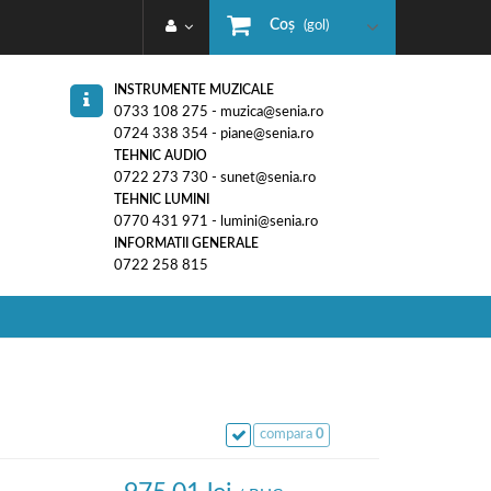
Coş
(gol)
INSTRUMENTE MUZICALE
0733 108 275 - muzica@senia.ro
0724 338 354 - piane@senia.ro
TEHNIC AUDIO
0722 273 730 - sunet@senia.ro
TEHNIC LUMINI
0770 431 971 - lumini@senia.ro
INFORMATII GENERALE
0722 258 815
compara
0