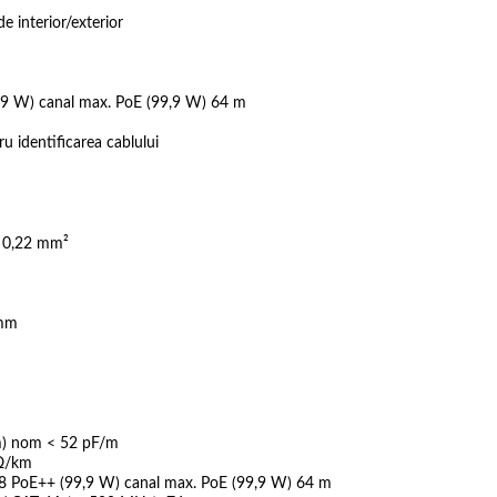
e interior/exterior
9 W) canal max. PoE (99,9 W) 64 m
u identificarea cablului
) 0,22 mm²
 mm
m) nom < 52 pF/m
 Ω/km
8 PoE++ (99,9 W) canal max. PoE (99,9 W) 64 m