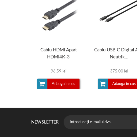
Cablu HDMI Apart
Cablu USB C Digital
HDMI4K-3
Neutrik...
96,59 lei
375,00 lei
Adauga in cos
Adauga in cos
NEWSLETTER