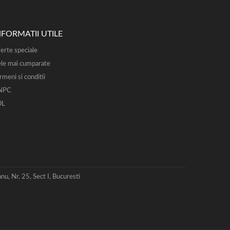
NFORMATII UTILE
erte speciale
le mai cumparate
rmeni si conditii
NPC
OL
 Nr. 25, Sect I, Bucuresti