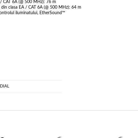
EA / CAT 6A (@ 500 MHz): 76 m
 din clasa EA / CAT 6A (@ 500 MHz): 64 m
 controlul iluminatului, EtherSound™
DIAL