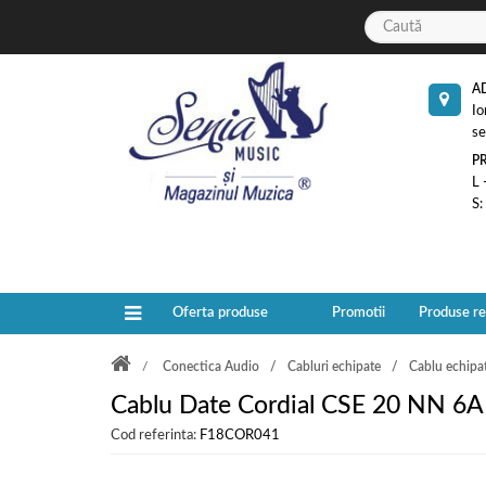
A
Io
se
P
L 
S:
Oferta produse
Promotii
Produse r
Conectica Audio
Cabluri echipate
Cablu echipa
Cablu Date Cordial CSE 20 NN 6
Cod referinta:
F18COR041