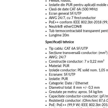
Flexibil, robust,
Izolatie din PUR pentru aplicații mobile d
Clasă de date CAT 6A (500 MHz)
Ecran general SF/UTP
AWG 24/7, cu 7 fire/conductor
PoE++ conform IEEE 802.3bt-2018 (99,
Neutrik® etherCON®
Tub termocontractabil transparent pentr
Lungime 20m
Specificații tehnice
Tip cablu: CAT 6A SF/UTP
Secțiune transversală conductor: (mm²
AWG: 24/7
Construcție conductor: 7 x 0,22 mm²
Material: PUR
Izolație conductor: PE solid nom. 1,05
Ecranare: SF/UTP
Izolatie: PUR
Categorie: Date / Ethernet
Diametrul total: 8 mm +/- 0,3 mm
Greutate pe metru: aprox. 54 kg/km
Capacitate conductor-conductor: (pF/
Rezistență conductor: (Ohm/km) 87,6
PoE: PoE++ (99,9 W) IEEE 802.3bt-201