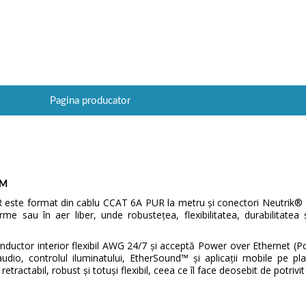
Pagina producator
0M
 este format din cablu CCAT 6A PUR la metru și conectori Neutrik® 
erme sau în aer liber, unde robustețea, flexibilitatea, durabilitate
nductor interior flexibil AWG 24/7 și acceptă Power over Ethernet (
audio, controlul iluminatului, EtherSound™ și aplicații mobile pe p
e retractabil, robust și totuși flexibil, ceea ce îl face deosebit de potriv