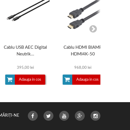
Cablu USB AEC Digital
Cablu HDMI BIAMP
Cablu 
Neutrik...
HDMI4K-50
395,00 lei
968,00 lei
Adauga in cos
Adauga in cos
MĂRIȚI-NE