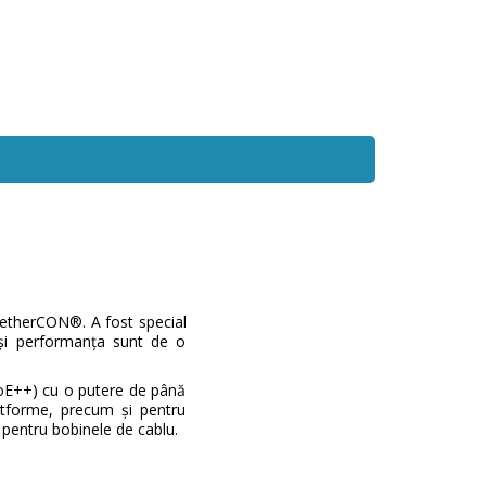
etherCON®. A fost special
a și performanța sunt de o
PoE++) cu o putere de până
latforme, precum și pentru
it pentru bobinele de cablu.