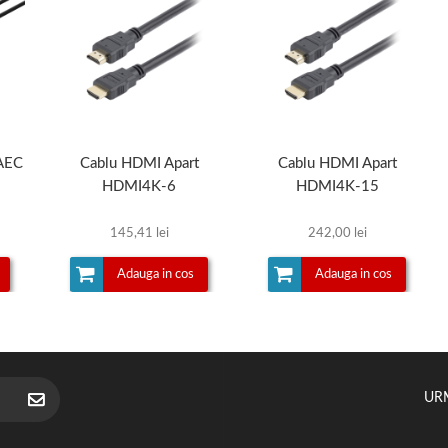
 AEC
Cablu HDMI Apart
Cablu HDMI Apart
HDMI4K-6
HDMI4K-15
145,41 lei
242,00 lei
Adauga in cos
Adauga in cos
UR