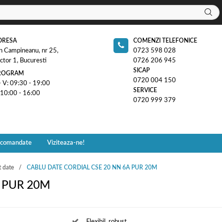
DRESA
COMENZI TELEFONICE
n Campineanu, nr 25,
0723 598 028
ctor 1, Bucuresti
0726 206 945
SICAP
ROGRAM
0720 004 150
- V: 09:30 - 19:00
SERVICE
 10:00 - 16:00
0720 999 379
ecomandate
Viziteaza-ne!
t date
CABLU DATE CORDIAL CSE 20 NN 6A PUR 20M
A PUR 20M
Flexibil, robust,