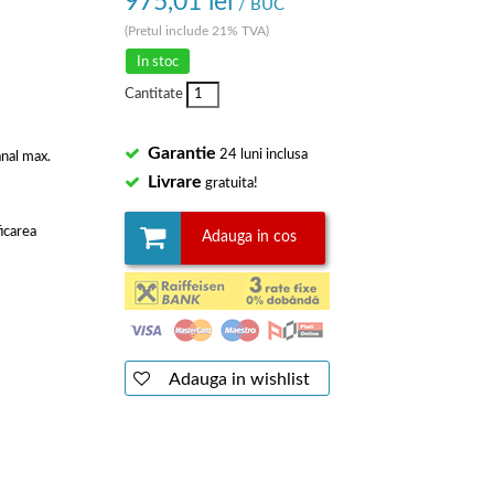
975,01 lei
/ BUC
(Pretul include 21% TVA)
In stoc
Cantitate
Garantie
24 luni inclusa
nal max.
Livrare
gratuita!
icarea
Adauga in cos
Adauga in wishlist