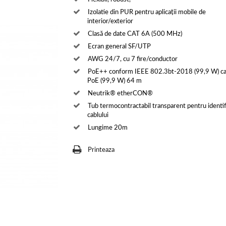
Izolatie din PUR pentru aplicații mobile de
interior/exterior
Clasă de date CAT 6A (500 MHz)
Ecran general SF/UTP
AWG 24/7, cu 7 fire/conductor
PoE++ conform IEEE 802.3bt-2018 (99,9 W) ca
PoE (99,9 W) 64 m
Neutrik® etherCON®
Tub termocontractabil transparent pentru identif
cablului
Lungime 20m
Printeaza