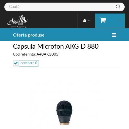
Oferta produse
Capsula Microfon AKG D 880
Cod referinta:
A40AKG005
compara
0