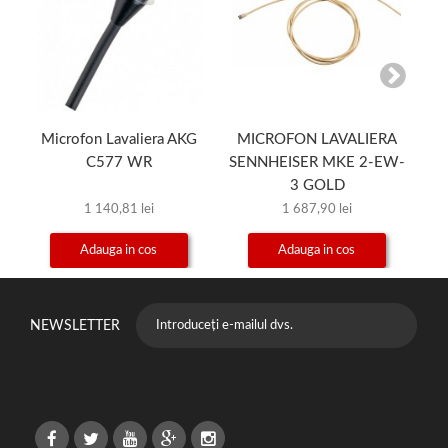
Microfon Lavaliera AKG
MICROFON LAVALIERA
M
C577 WR
SENNHEISER MKE 2-EW-
3 GOLD
1 140,81 lei
1 687,90 lei
Adauga in cos
Adauga in cos
NEWSLETTER