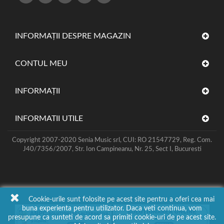
INFORMAȚII DESPRE MAGAZIN
CONTUL MEU
INFORMAŢII
INFORMATII UTILE
Copyright 2007-2020 Senia Music srl, CUI: RO 21547729, Reg. Com.
J40/7356/2007, Str. Ion Campineanu, Nr. 25, Sect I, Bucuresti
Cookie-urile sunt folosite pe acest site pentru a oferi cea mai
buna experienta pentru utilizator. Daca veti continua, vom
presupune ca sunteti de acord sa primiti cookie-uri de pe acest site.