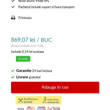
Nivel iesire: 94dB SPL
Pachetul include suport si husa transport
Printeaza
869,07 lei
/ BUC
(Pretul include 21% TVA)
Include
0,14 lei
ecotaxa
In stoc
Garantie
24 luni inclusa
Livrare
gratuita!
Adauga in cos