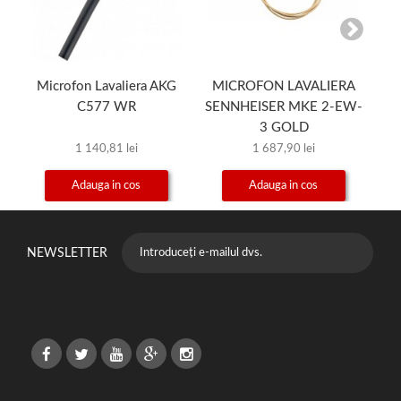
Microfon Lavaliera AKG
MICROFON LAVALIERA
M
C577 WR
SENNHEISER MKE 2-EW-
3 GOLD
1 140,81 lei
1 687,90 lei
Adauga in cos
Adauga in cos
NEWSLETTER