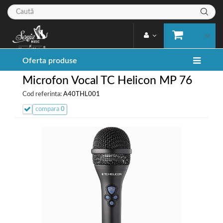
Oferta produse
Microfon Vocal TC Helicon MP 76
Cod referinta:
A40THL001
compara
0