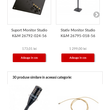
Suport Monitor Studio
Stativ Monitor Studio
In
K&M 26792-024-56
K&M 26795-018-56
173,01 lei
1 299,00 lei
Adauga in cos
Adauga in cos
30 produse similare in aceeasi categorie: