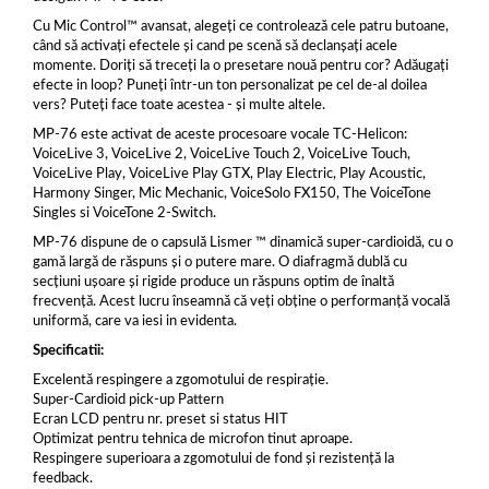
Cu Mic Control™ avansat, alegeți ce controlează cele patru butoane,
când să activați efectele și cand pe scenă să declanșați acele
momente. Doriți să treceți la o presetare nouă pentru cor? Adăugați
efecte in loop? Puneți într-un ton personalizat pe cel de-al doilea
vers? Puteți face toate acestea - și multe altele.
MP-76 este activat de aceste procesoare vocale TC-Helicon:
VoiceLive 3, VoiceLive 2, VoiceLive Touch 2, VoiceLive Touch,
VoiceLive Play, VoiceLive Play GTX, Play Electric, Play Acoustic,
Harmony Singer, Mic Mechanic, VoiceSolo FX150, The VoiceTone
Singles si VoiceTone 2-Switch.
MP-76 dispune de o capsulă Lismer ™ dinamică super-cardioidă, cu o
gamă largă de răspuns și o putere mare. O diafragmă dublă cu
secțiuni ușoare și rigide produce un răspuns optim de înaltă
frecvență. Acest lucru înseamnă că veți obține o performanță vocală
uniformă, care va iesi in evidenta.
Specificatii:
Excelentă respingere a zgomotului de respirație.
Super-Cardioid pick-up Pattern
Ecran LCD pentru nr. preset si status HIT
Optimizat pentru tehnica de microfon tinut aproape.
Respingere superioara a zgomotului de fond și rezistență la
feedback.