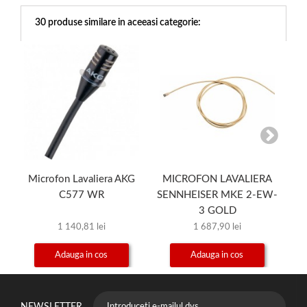
30 produse similare in aceeasi categorie:
Microfon Lavaliera AKG
MICROFON LAVALIERA
M
C577 WR
SENNHEISER MKE 2-EW-
3 GOLD
1 140,81 lei
1 687,90 lei
Adauga in cos
Adauga in cos