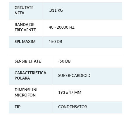
GREUTATE
.311 KG
NETA
BANDA DE
40 - 20000 HZ
FRECVENTE
SPL MAXIM
150 DB
SENSIBILITATE
-50 DB
CARACTERISTICA
SUPER-CARDIOID
POLARA
DIMENSIUNI
193 x 47 MM
MICROFON
TIP
CONDENSATOR