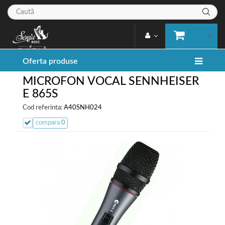
Oferta produse
MICROFON VOCAL SENNHEISER
E 865S
Cod referinta:
A40SNH024
compara
0