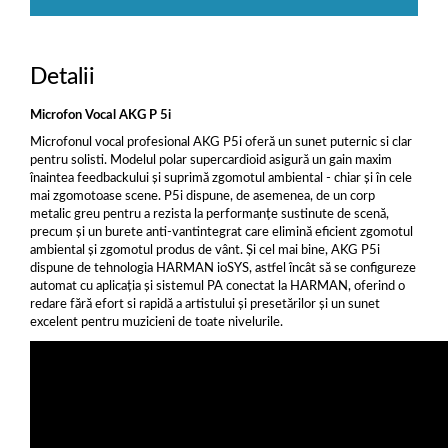
Detalii
Microfon Vocal AKG P 5i
Microfonul vocal profesional AKG P5i oferă un sunet puternic si clar
pentru solisti. Modelul polar supercardioid asigură un gain maxim
înaintea feedbackului și suprimă zgomotul ambiental - chiar și în cele
mai zgomotoase scene. P5i dispune, de asemenea, de un corp
metalic greu pentru a rezista la performanțe sustinute de scenă,
precum și un burete anti-vantintegrat care elimină eficient zgomotul
ambiental și zgomotul produs de vânt. Și cel mai bine, AKG P5i
dispune de tehnologia HARMAN ioSYS, astfel încât să se configureze
automat cu aplicația și sistemul PA conectat la HARMAN, oferind o
redare fără efort si rapidă a artistului și presetărilor și un sunet
excelent pentru muzicieni de toate nivelurile.