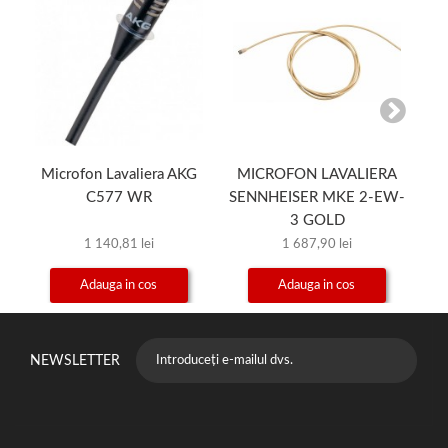
Microfon Lavaliera AKG
MICROFON LAVALIERA
M
C577 WR
SENNHEISER MKE 2-EW-
3 GOLD
1 140,81 lei
1 687,90 lei
Adauga in cos
Adauga in cos
NEWSLETTER