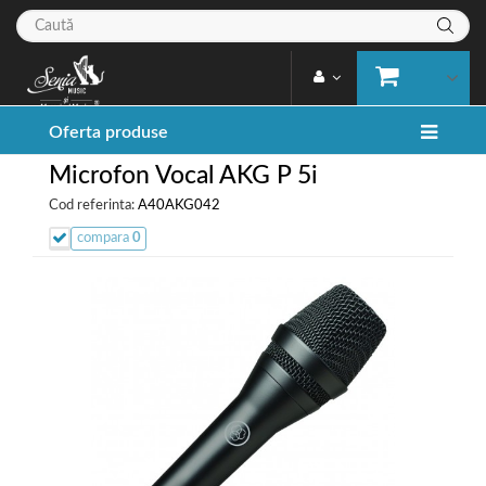
Oferta produse
Microfon Vocal AKG P 5i
Cod referinta:
A40AKG042
compara
0