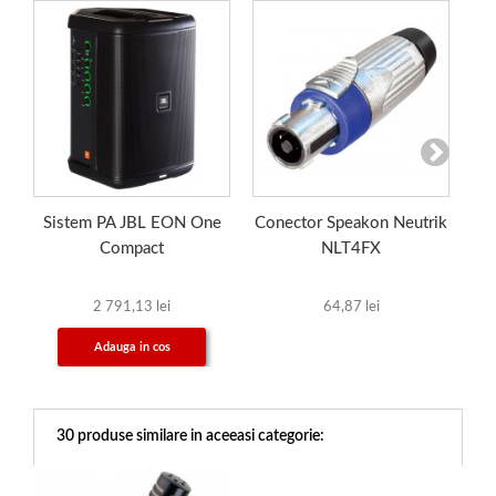
Sistem PA JBL EON One
Conector Speakon Neutrik
C
Compact
NLT4FX
2 791,13 lei
64,87 lei
Adauga in cos
30 produse similare in aceeasi categorie: