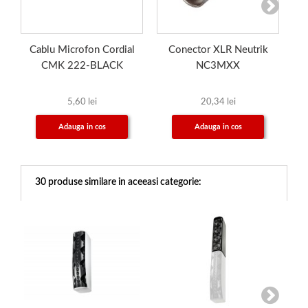
Cablu Microfon Cordial
Conector XLR Neutrik
C
CMK 222-BLACK
NC3MXX
5,60 lei
20,34 lei
Adauga in cos
Adauga in cos
30 produse similare in aceeasi categorie: