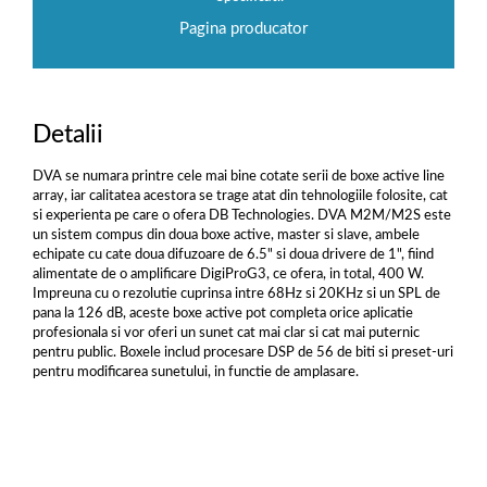
Pagina producator
Detalii
DVA se numara printre cele mai bine cotate serii de boxe active line
array, iar calitatea acestora se trage atat din tehnologiile folosite, cat
si experienta pe care o ofera DB Technologies. DVA M2M/M2S este
un sistem compus din doua boxe active, master si slave, ambele
echipate cu cate doua difuzoare de 6.5" si doua drivere de 1", fiind
alimentate de o amplificare DigiProG3, ce ofera, in total, 400 W.
Impreuna cu o rezolutie cuprinsa intre 68Hz si 20KHz si un SPL de
pana la 126 dB, aceste boxe active pot completa orice aplicatie
profesionala si vor oferi un sunet cat mai clar si cat mai puternic
pentru public. Boxele includ procesare DSP de 56 de biti si preset-uri
pentru modificarea sunetului, in functie de amplasare.