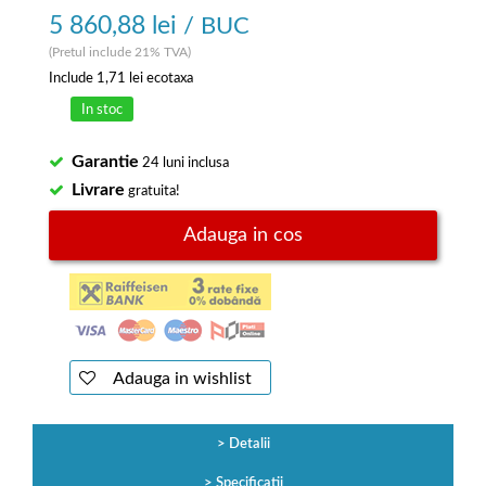
5 860,88 lei
/ BUC
(Pretul include 21% TVA)
Include
1,71 lei
ecotaxa
In stoc
Garantie
24 luni inclusa
Livrare
gratuita!
Adauga in cos
Adauga in wishlist
Detalii
Specificatii