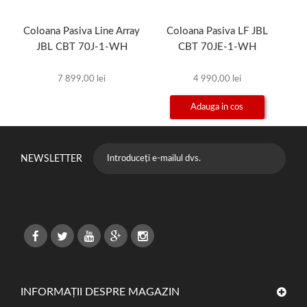
Coloana Pasiva Line Array
Coloana Pasiva LF JBL
JBL CBT 70J-1-WH
CBT 70JE-1-WH
T
7 899,00 lei
4 990,00 lei
Adauga in cos
NEWSLETTER
INFORMAȚII DESPRE MAGAZIN