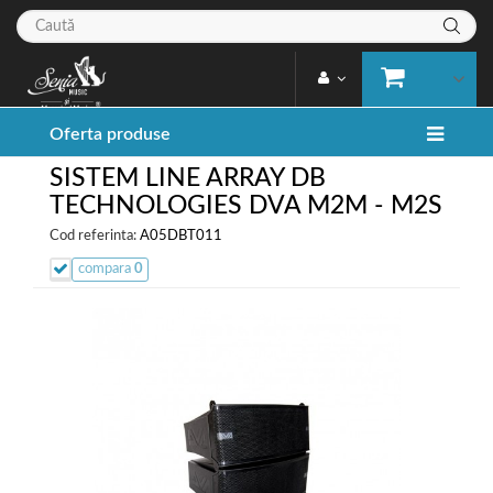
Oferta produse
SISTEM LINE ARRAY DB
TECHNOLOGIES DVA M2M - M2S
Cod referinta:
A05DBT011
compara
0